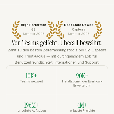
High Performer
Best Ease Of Use
G2
Capterra
Sommer 2026
Sommer 2026
Von Teams geliebt. Überall bewährt.
Zählt zu den besten Zeiterfassungstools bei G2, Capterra
und TrustRadius — mit durchgängigem Lob für
Benutzerfreundlichkeit, Integrationen und Support.
10K+
90K+
Teams weltweit
Installationen der Everhour-
Erweiterung
196M+
4M+
erledigte Aufgaben
erfasste Projekte