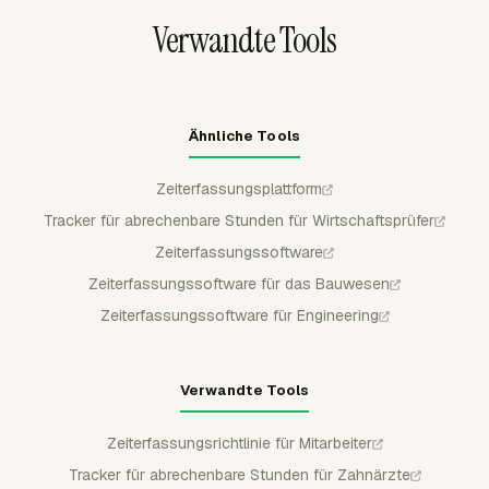
Lohnabrechnungsunterlagen mindestens drei Jahre und
Ausgaben, mehrere Abrechnungsmethoden und Budgets
Verwandte Tools
grundlegende Zeit- und Verdienstaufzeichnungen
auf Kundenebene verwenden, sodass Manager erfasste
mindestens zwei Jahre aufbewahren.
Arbeit mit den finanziellen Grenzen vergleichen können,
die für die Arbeit festgelegt wurden.
Ähnliche Tools
Zeiterfassungsplattform
Tracker für abrechenbare Stunden für Wirtschaftsprüfer
Zeiterfassungssoftware
Zeiterfassungssoftware für das Bauwesen
Zeiterfassungssoftware für Engineering
Verwandte Tools
Zeiterfassungsrichtlinie für Mitarbeiter
Tracker für abrechenbare Stunden für Zahnärzte