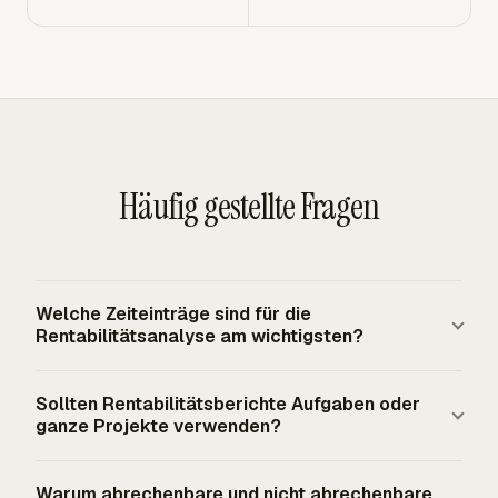
Häufig gestellte Fragen
Welche Zeiteinträge sind für die
Rentabilitätsanalyse am wichtigsten?
Nützliche Einträge enthalten Datum, Person, Kunde,
Sollten Rentabilitätsberichte Aufgaben oder
Projekt, Aufgabe oder Arbeitspaket, Stunden,
ganze Projekte verwenden?
abrechenbaren Status, Satz und Notizen, die die Arbeit
erklären. Die Gewinnanalyse benötigt auch nicht
Tracking auf Aufgabenebene liefert bessere Antworten,
Warum abrechenbare und nicht abrechenbare