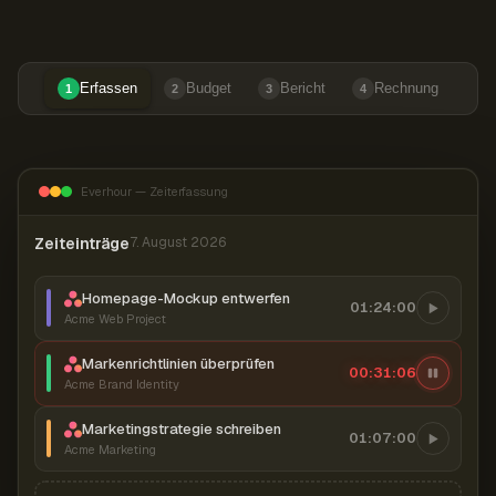
Erfassen
Budget
Bericht
Rechnung
1
2
3
4
Everhour — Zeiterfassung
Zeiteinträge
7. August 2026
Homepage-Mockup entwerfen
01:24:00
Acme Web Project
Markenrichtlinien überprüfen
00:31:07
Acme Brand Identity
Marketingstrategie schreiben
01:07:00
Acme Marketing