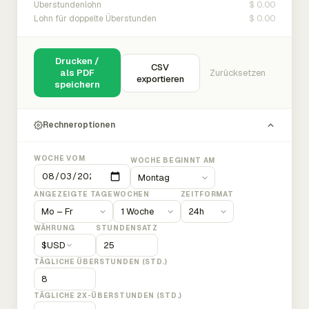
$ 0.00
Überstundenlohn
$ 0.00
Lohn für doppelte Überstunden
Drucken /
CSV
als PDF
Zurücksetzen
exportieren
speichern
Rechneroptionen
WOCHE VOM
WOCHE BEGINNT AM
ANGEZEIGTE TAGE
WOCHEN
ZEITFORMAT
WÄHRUNG
STUNDENSATZ
$
USD
TÄGLICHE ÜBERSTUNDEN (STD.)
TÄGLICHE 2X-ÜBERSTUNDEN (STD.)