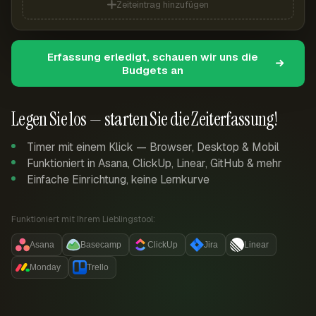
Zeiteintrag hinzufügen
Erfassung erledigt, schauen wir uns die
Budgets an
Legen Sie los — starten Sie die Zeiterfassung!
Timer mit einem Klick — Browser, Desktop & Mobil
Funktioniert in Asana, ClickUp, Linear, GitHub & mehr
Einfache Einrichtung, keine Lernkurve
Funktioniert mit Ihrem Lieblingstool:
Asana
Basecamp
ClickUp
Jira
Linear
Monday
Trello