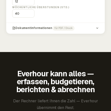
WÖCHENTLICHE ÜBERSTUNDEN (STD.)
Dokumentinformationen
für PDF / Druck
Everhour kann alles —
erfassen, budgetieren,
berichten & abrechnen
Der Rechner liefert Ihnen die Zahl — Everhour
übernimmt den Rest.