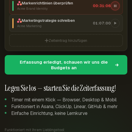
Markenrichtlinien überprüfen
00:31:07
Acme Brand Identity
Marketingstrategie schreiben
01:07:00
Acme Marketing
Zeiteintrag hinzufügen
Erfassung erledigt, schauen wir uns die
Budgets an
Legen Sie los — starten Sie die Zeiterfassung!
Timer mit einem Klick — Browser, Desktop & Mobil
Funktioniert in Asana, ClickUp, Linear, GitHub & mehr
Einfache Einrichtung, keine Lernkurve
Funktioniert mit Ihrem Lieblingstool: