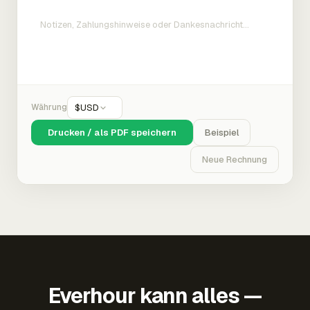
Währung
$
USD
Drucken / als PDF speichern
Beispiel
Neue Rechnung
Everhour kann alles —