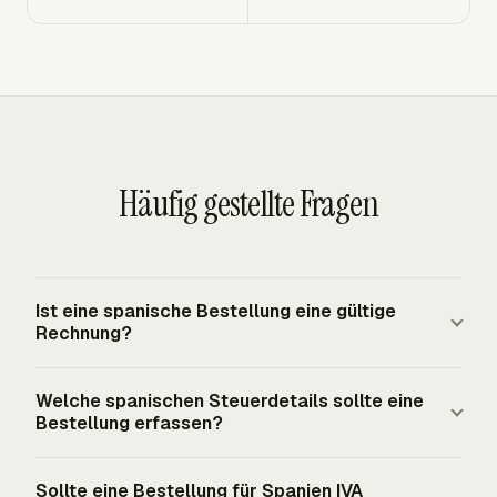
Häufig gestellte Fragen
Ist eine spanische Bestellung eine gültige
Rechnung?
Eine spanische Bestellung ist keine gültige Rechnung.
Welche spanischen Steuerdetails sollte eine
Sie dokumentiert die Genehmigung des Käufers zum
Bestellung erfassen?
Kauf von Waren oder Dienstleistungen, während die
Rechnung des Lieferanten die steuerpflichtige Lieferung
Erfassen Sie den vollständigen Firmennamen, die
Sollte eine Bestellung für Spanien IVA
dokumentiert. Eine spanische vollständige Rechnung