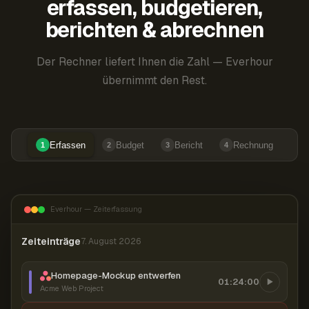
erfassen, budgetieren,
berichten & abrechnen
Der Rechner liefert Ihnen die Zahl — Everhour
übernimmt den Rest.
Erfassen
Budget
Bericht
Rechnung
1
2
3
4
Everhour — Zeiterfassung
Zeiteinträge
7. August 2026
Homepage-Mockup entwerfen
01:24:00
Acme Web Project