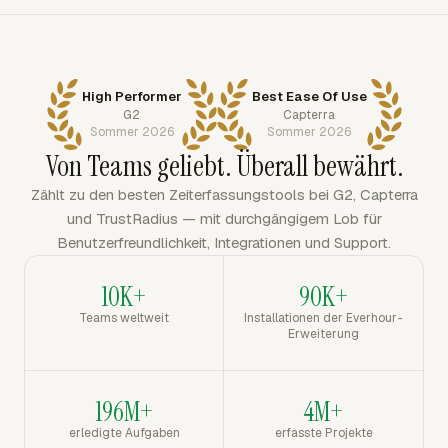
High Performer
Best Ease Of Use
G2
Capterra
Sommer 2026
Sommer 2026
Von Teams geliebt. Überall bewährt.
Zählt zu den besten Zeiterfassungstools bei G2, Capterra
und TrustRadius — mit durchgängigem Lob für
Benutzerfreundlichkeit, Integrationen und Support.
10K+
90K+
Teams weltweit
Installationen der Everhour-
Erweiterung
196M+
4M+
erledigte Aufgaben
erfasste Projekte