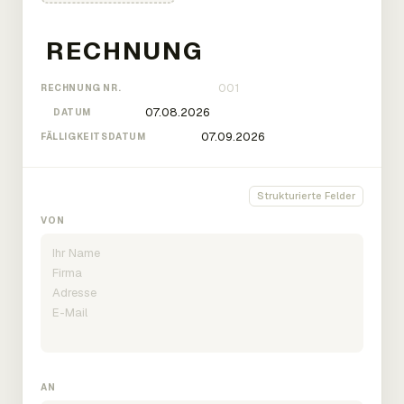
RECHNUNG NR.
DATUM
FÄLLIGKEITSDATUM
Strukturierte Felder
VON
AN