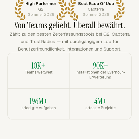
High Performer
Best Ease Of Use
G2
Capterra
Sommer 2026
Sommer 2026
Von Teams geliebt. Überall bewährt.
Zählt zu den besten Zeiterfassungstools bei G2, Capterra
und TrustRadius — mit durchgängigem Lob für
Benutzerfreundlichkeit, Integrationen und Support.
10K+
90K+
Teams weltweit
Installationen der Everhour-
Erweiterung
196M+
4M+
erledigte Aufgaben
erfasste Projekte