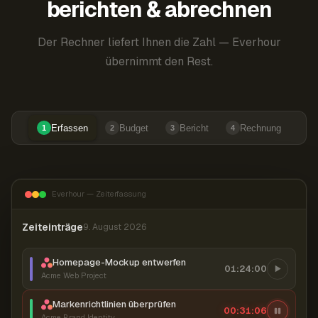
berichten & abrechnen
Der Rechner liefert Ihnen die Zahl — Everhour
übernimmt den Rest.
Erfassen
Budget
Bericht
Rechnung
1
2
3
4
Everhour — Zeiterfassung
Zeiteinträge
9. August 2026
Homepage-Mockup entwerfen
01:24:00
Acme Web Project
Markenrichtlinien überprüfen
00:31:07
Acme Brand Identity