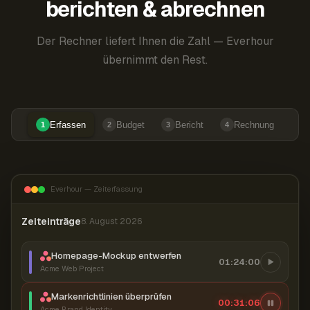
berichten & abrechnen
Der Rechner liefert Ihnen die Zahl — Everhour
übernimmt den Rest.
Erfassen
Budget
Bericht
Rechnung
1
2
3
4
Everhour — Zeiterfassung
Zeiteinträge
8. August 2026
Homepage-Mockup entwerfen
01:24:00
Acme Web Project
Markenrichtlinien überprüfen
00:31:07
Acme Brand Identity