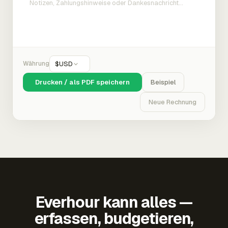
Währung
$
USD
Drucken / als PDF speichern
Beispiel
Neue Rechnung
Everhour kann alles —
erfassen, budgetieren,