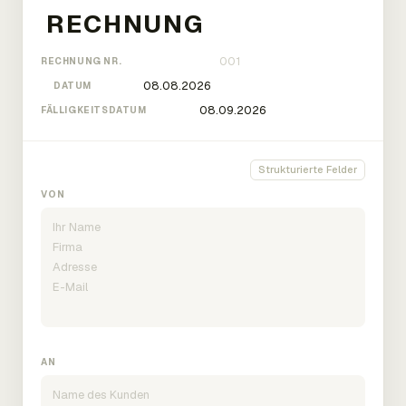
RECHNUNG NR.
DATUM
FÄLLIGKEITSDATUM
Strukturierte Felder
VON
AN