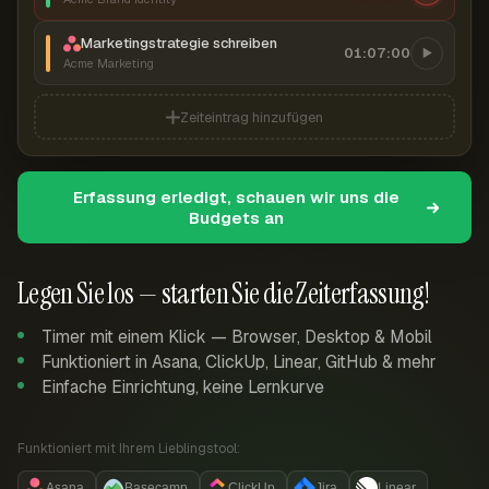
Marketingstrategie schreiben
01:07:00
Acme Marketing
Zeiteintrag hinzufügen
Erfassung erledigt, schauen wir uns die
Budgets an
Legen Sie los — starten Sie die Zeiterfassung!
Timer mit einem Klick — Browser, Desktop & Mobil
Funktioniert in Asana, ClickUp, Linear, GitHub & mehr
Einfache Einrichtung, keine Lernkurve
Funktioniert mit Ihrem Lieblingstool:
Asana
Basecamp
ClickUp
Jira
Linear