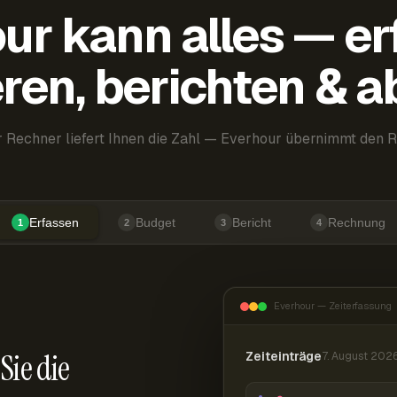
ur kann alles — er
ren, berichten & 
 Rechner liefert Ihnen die Zahl — Everhour übernimmt den R
Erfassen
Budget
Bericht
Rechnung
1
2
3
4
Everhour — Zeiterfassung
Sie die
Zeiteinträge
7. August 202