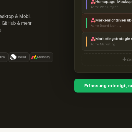
Homepage-Mockup 
Acme Web Project
esktop & Mobil
Markenrichtlinien ü
r, GitHub & mehr
Acme Brand Identity
e
Marketingstrategie 
Acme Marketing
Jira
Linear
Monday
Zei
Erfassung erledigt, 