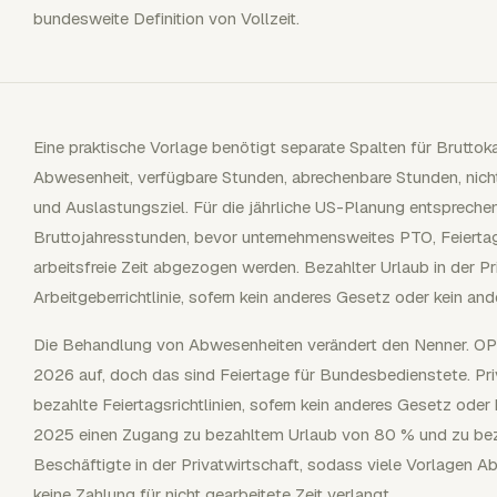
bundesweite Definition von Vollzeit.
Eine praktische Vorlage benötigt separate Spalten für Bruttok
Abwesenheit, verfügbare Stunden, abrechenbare Stunden, nicht
und Auslastungsziel. Für die jährliche US-Planung entsprec
Bruttojahresstunden, bevor unternehmensweites PTO, Feierta
arbeitsfreie Zeit abgezogen werden. Bezahlter Urlaub in der Pri
Arbeitgeberrichtlinie, sofern kein anderes Gesetz oder kein ande
Die Behandlung von Abwesenheiten verändert den Nenner. OPM
2026 auf, doch das sind Feiertage für Bundesbedienstete. Pri
bezahlte Feiertagsrichtlinien, sofern kein anderes Gesetz oder 
2025 einen Zugang zu bezahltem Urlaub von 80 % und zu beza
Beschäftigte in der Privatwirtschaft, sodass viele Vorlagen
keine Zahlung für nicht gearbeitete Zeit verlangt.