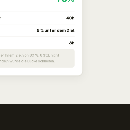
n
40h
5 % unter dem Ziel
8h
er Ihrem Ziel von 80 %. 8 Std. nicht
deln würde die Lücke schließen.