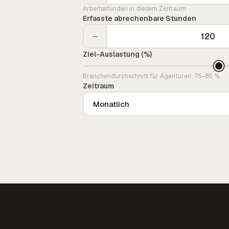
Arbeitsstunden in diesem Zeitraum
Erfasste abrechenbare Stunden
−
Ziel-Auslastung (%)
Branchendurchschnitt für Agenturen: 75-85 %
Zeitraum