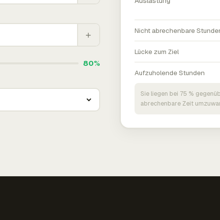
Auslastung
Nicht abrechenbare Stunde
+
Lücke zum Ziel
80%
Aufzuholende Stunden
Sie liegen bei 75 % gegenüb
abrechenbare Zeit umzuwan