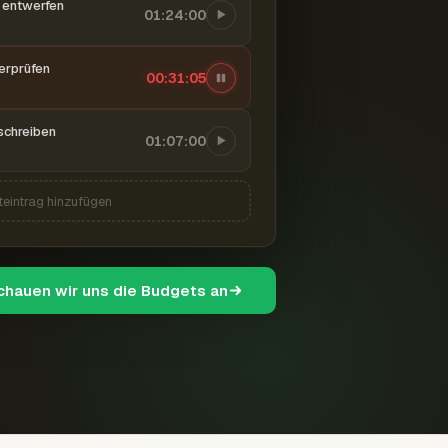
entwerfen
01:24:00
berprüfen
00:31:06
schreiben
01:07:00
teintrag hinzufügen
schauen wir uns die Budgets an