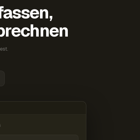
fassen,
abrechnen
est.
6