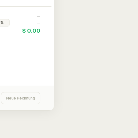
—
—
$ 0.00
Neue Rechnung