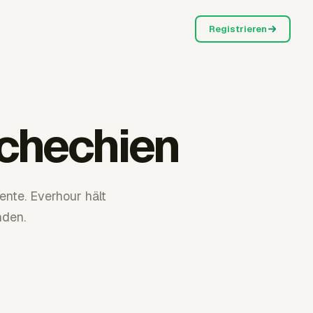
Registrieren
schechien
nte. Everhour hält
den.