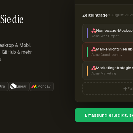
Sie die
Zeiteinträge
8. August 202
Homepage-Mockup 
Acme Web Project
esktop & Mobil
Markenrichtlinien ü
r, GitHub & mehr
Acme Brand Identity
e
Marketingstrategie 
Acme Marketing
Jira
Linear
Monday
Zei
Erfassung erledigt, 