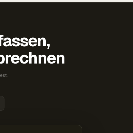
fassen,
abrechnen
est.