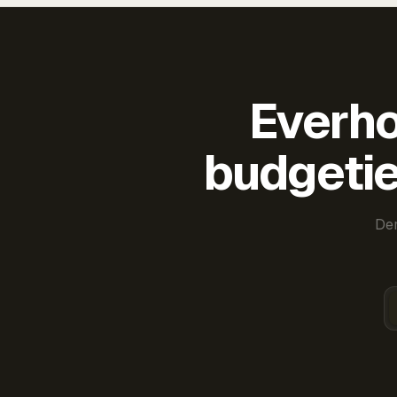
Everho
budgetie
Der