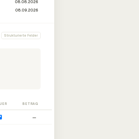
Strukturierte Felder
UER
BETRAG
—