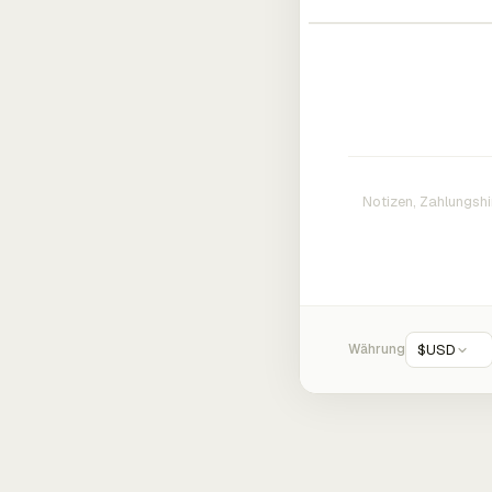
Währung
$
USD