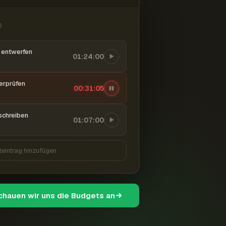
6
entwerfen
01:24:00
berprüfen
00:31:06
schreiben
01:07:00
teintrag hinzufügen
schauen wir uns die Budgets an