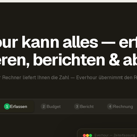
ur kann alles — er
ren, berichten & 
 Rechner liefert Ihnen die Zahl — Everhour übernimmt den R
Erfassen
Budget
Bericht
Rechnung
1
2
3
4
Everhour — Zeiterfassung