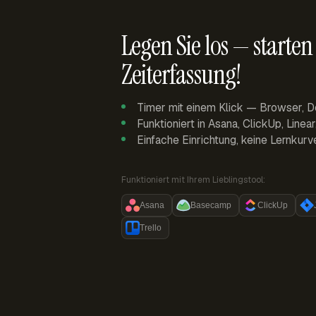
Legen Sie los — starten 
Zeiterfassung!
Timer mit einem Klick — Browser, D
Funktioniert in Asana, ClickUp, Linea
Einfache Einrichtung, keine Lernkurv
Funktioniert mit Ihrem Lieblingstool:
Asana
Basecamp
ClickUp
Trello