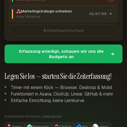
Marketingstrategie schreiben
01:07:00
Acme Marketing
Zeiteintrag hinzufügen
Erfassung erledigt, schauen wir uns die
Budgets an
Legen Sie los — starten Sie die Zeiterfassung!
Timer mit einem Klick — Browser, Desktop & Mobil
Funktioniert in Asana, ClickUp, Linear, GitHub & mehr
Einfache Einrichtung, keine Lernkurve
Funktioniert mit Ihrem Lieblingstool:
Asana
Basecamp
ClickUp
Jira
Linear