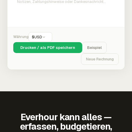
Währung
$
USD
Drucken / als PDF speichern
Beispiel
Neue Rechnung
Everhour kann alles —
erfassen, budgetieren,