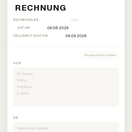
RECHNUNG NR.
DATUM
FÄLLIGKEITSDATUM
Strukturierte Felder
VON
AN