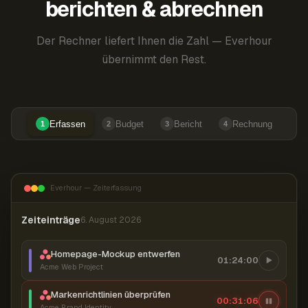
berichten & abrechnen
Der Rechner liefert Ihnen die Zahl — Everhour
übernimmt den Rest.
Erfassen
Budget
Bericht
Rechnung
1
2
3
4
Everhour — Zeiterfassung
Zeiteinträge
6. August 2026
Homepage-Mockup entwerfen
01:24:00
Acme Web Project
Markenrichtlinien überprüfen
00:31:07
Acme Brand Identity