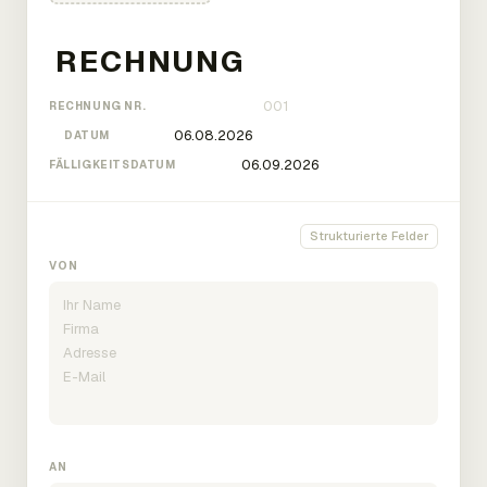
RECHNUNG NR.
DATUM
FÄLLIGKEITSDATUM
Strukturierte Felder
VON
AN