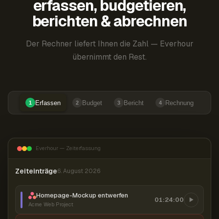
erfassen, budgetieren,
berichten & abrechnen
Der Rechner liefert Ihnen die Zahl — Everhour
übernimmt den Rest.
Erfassen
Budget
Bericht
Rechnung
1
2
3
4
Everhour — Zeiterfassung
Zeiteinträge
6. August 2026
Homepage-Mockup entwerfen
01:24:00
Acme Web Project