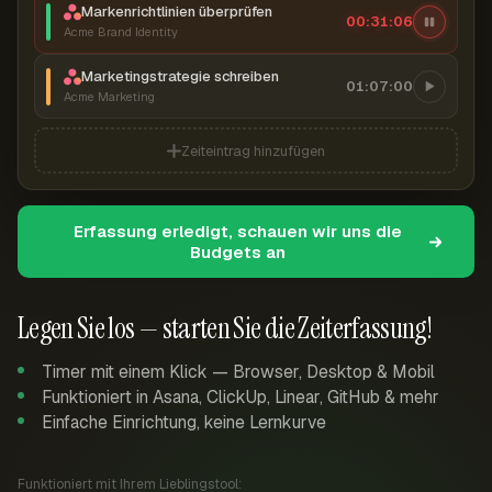
Markenrichtlinien überprüfen
00:31:07
Acme Brand Identity
Marketingstrategie schreiben
01:07:00
Acme Marketing
Zeiteintrag hinzufügen
Erfassung erledigt, schauen wir uns die
Budgets an
Legen Sie los — starten Sie die Zeiterfassung!
Timer mit einem Klick — Browser, Desktop & Mobil
Funktioniert in Asana, ClickUp, Linear, GitHub & mehr
Einfache Einrichtung, keine Lernkurve
Funktioniert mit Ihrem Lieblingstool: