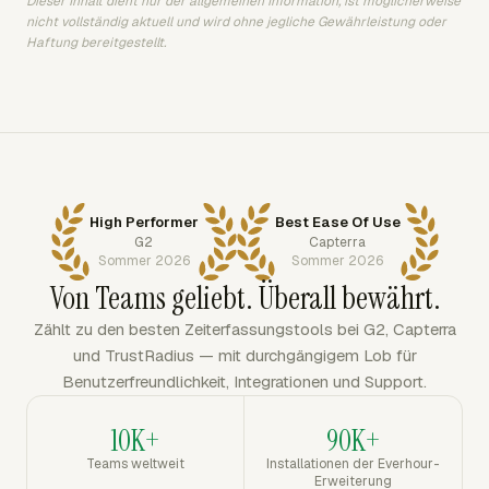
Dieser Inhalt dient nur der allgemeinen Information, ist möglicherweise
nicht vollständig aktuell und wird ohne jegliche Gewährleistung oder
Haftung bereitgestellt.
High Performer
Best Ease Of Use
G2
Capterra
Sommer 2026
Sommer 2026
Von Teams geliebt. Überall bewährt.
Zählt zu den besten Zeiterfassungstools bei G2, Capterra
und TrustRadius — mit durchgängigem Lob für
Benutzerfreundlichkeit, Integrationen und Support.
10K+
90K+
Teams weltweit
Installationen der Everhour-
Erweiterung