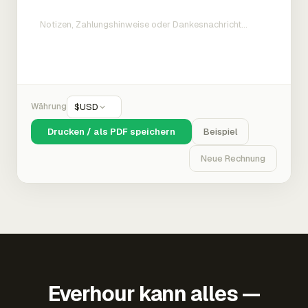
Währung
$
USD
Drucken / als PDF speichern
Beispiel
Neue Rechnung
Everhour kann alles —