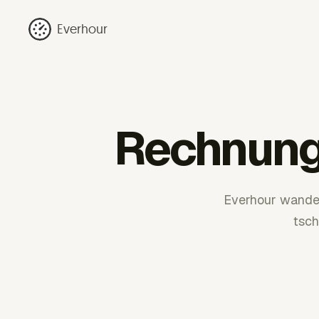
Everhour
Rechnungs
Everhour wandel
tsch