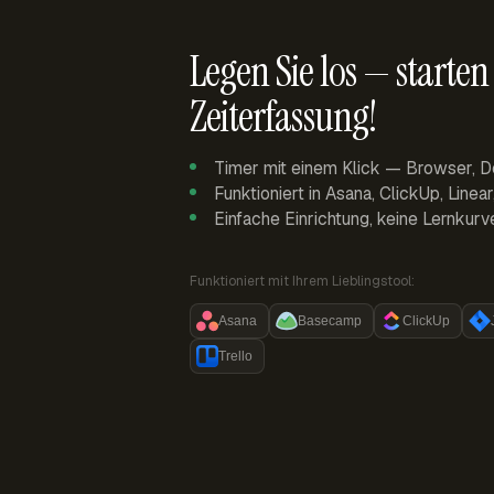
Legen Sie los — starten 
Zeiterfassung!
Timer mit einem Klick — Browser, D
Funktioniert in Asana, ClickUp, Linea
Einfache Einrichtung, keine Lernkurv
Funktioniert mit Ihrem Lieblingstool:
Asana
Basecamp
ClickUp
Trello