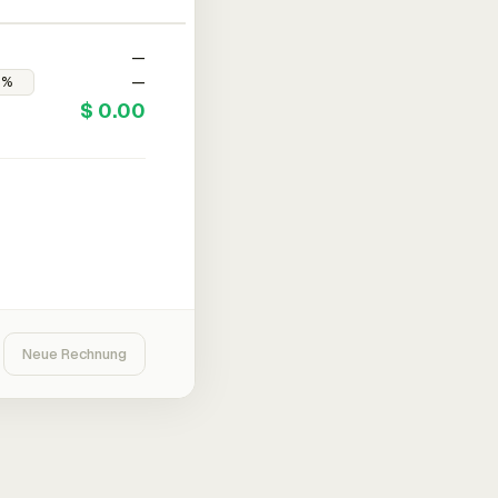
—
—
$ 0.00
Neue Rechnung