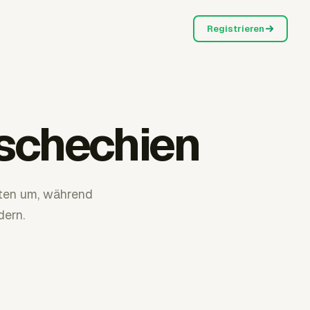
Registrieren
Tschechien
aten um, während
dern.