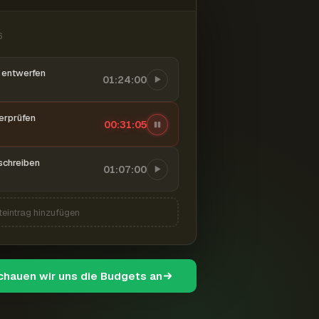
6
entwerfen
01:24:00
berprüfen
00:31:06
schreiben
01:07:00
teintrag hinzufügen
schauen wir uns die Budgets an