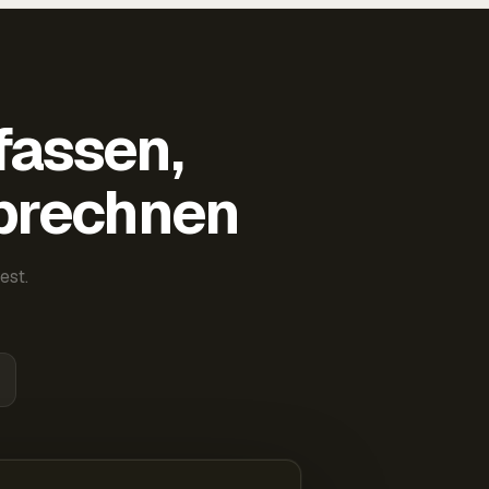
fassen,
abrechnen
est.