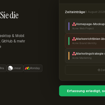
Sie die
Zeiteinträge
8. August 202
Homepage-Mockup 
Acme Web Project
esktop & Mobil
Markenrichtlinien ü
r, GitHub & mehr
Acme Brand Identity
e
Marketingstrategie 
Acme Marketing
Jira
Linear
Monday
Zei
Erfassung erledigt, 