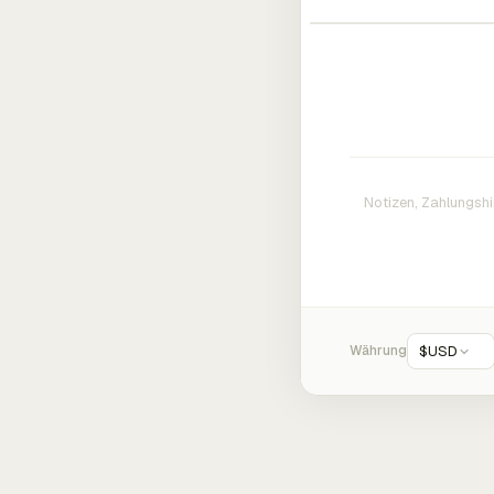
Währung
$
USD