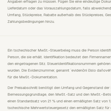
Angaben erfragen zu müssen. Fügen Sie eine eindeutige Dok
Lieferdatum oder das Vorauszahlungsdatum, falls abweichend
Umfang, Stückpreise, Rabatte außerhalb des Stückpreises,
Zahlungsbedingungen hinzu.
Ein tschechischer MwSt.-Steuerbeleg muss die Person identifizi
Person, die sie erhält. Identifikation bedeutet den Firmenn
den eingetragenen Sitz. Steueridentifikationsnummern gehöre
wurden. Die Evidenznummer, genannt `evidenční číslo daňové
für die MwSt.-Dokumentation.
Der Preisabschnitt benötigt den Umfang und Gegenstand der Li
Bemessungsgrundlage, den MwSt.-Satz und den MwSt.-Betra
einen Standardsatz von 21 % und einen ermäßigten Satz von 12
tschechische Mehrwertsteuergesetz den ermäßigten Satz für 