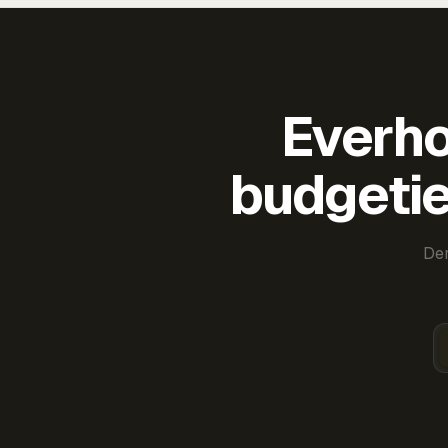
Everho
budgetie
Der