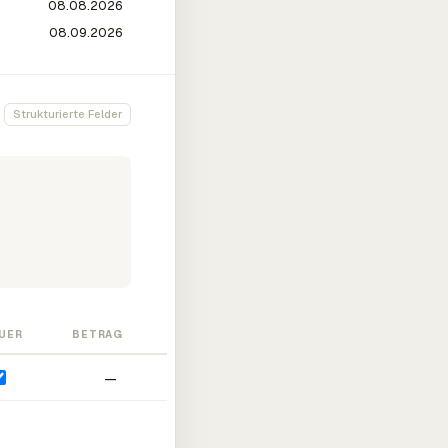
Strukturierte Felder
UER
BETRAG
—