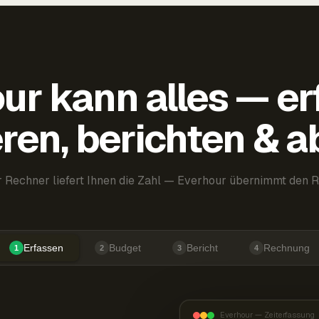
ur kann alles — er
ren, berichten & 
 Rechner liefert Ihnen die Zahl — Everhour übernimmt den R
Erfassen
Budget
Bericht
Rechnung
1
2
3
4
Everhour — Zeiterfassung