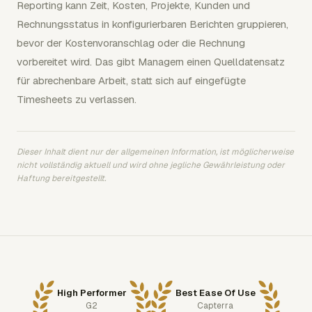
Reporting kann Zeit, Kosten, Projekte, Kunden und
Rechnungsstatus in konfigurierbaren Berichten gruppieren,
bevor der Kostenvoranschlag oder die Rechnung
vorbereitet wird. Das gibt Managern einen Quelldatensatz
für abrechenbare Arbeit, statt sich auf eingefügte
Timesheets zu verlassen.
Dieser Inhalt dient nur der allgemeinen Information, ist möglicherweise
nicht vollständig aktuell und wird ohne jegliche Gewährleistung oder
Haftung bereitgestellt.
High Performer
Best Ease Of Use
G2
Capterra