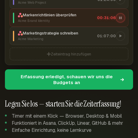
Acme Web Project
Markenrichtlinien überprüfen
00:31:06
Acme Brand Identity
Marketingstrategie schreiben
01:07:00
Acme Marketing
Zeiteintrag hinzufügen
Erfassung erledigt, schauen wir uns die
Budgets an
Legen Sie los — starten Sie die Zeiterfassung!
Timer mit einem Klick — Browser, Desktop & Mobil
Funktioniert in Asana, ClickUp, Linear, GitHub & mehr
Einfache Einrichtung, keine Lernkurve