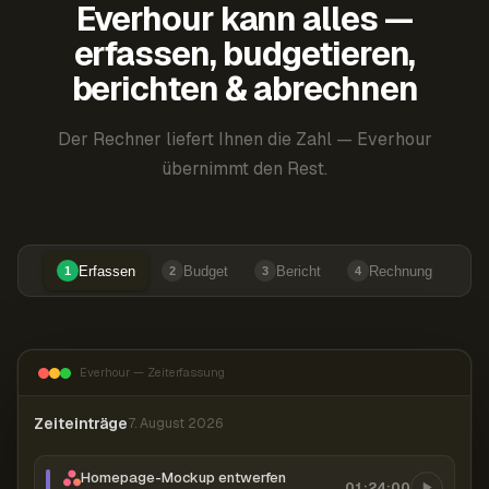
Everhour kann alles —
erfassen, budgetieren,
berichten & abrechnen
Der Rechner liefert Ihnen die Zahl — Everhour
übernimmt den Rest.
Erfassen
Budget
Bericht
Rechnung
1
2
3
4
Everhour — Zeiterfassung
Zeiteinträge
7. August 2026
Homepage-Mockup entwerfen
01:24:00