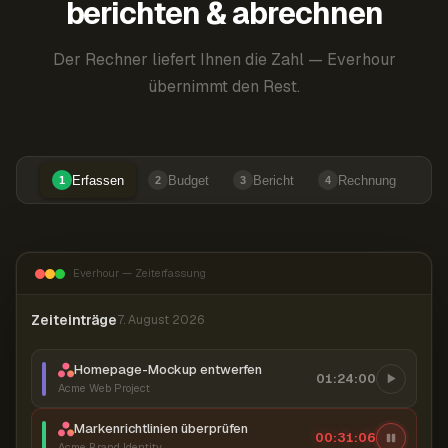
berichten & abrechnen
Der Rechner liefert Ihnen die Zahl — Everhour
übernimmt den Rest.
Erfassen
Budget
Bericht
Rechnung
1
2
3
4
Everhour — Zeiterfassung
Zeiteinträge
7. August 2026
Homepage-Mockup entwerfen
01:24:00
Acme Web Project
Markenrichtlinien überprüfen
00:31:07
Acme Brand Identity