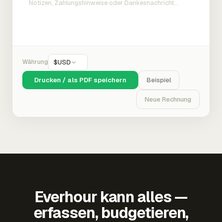
Währung
$
USD
Drucken / als PDF speichern
Beispiel
Neue Rechnung
Everhour kann alles —
erfassen, budgetieren,