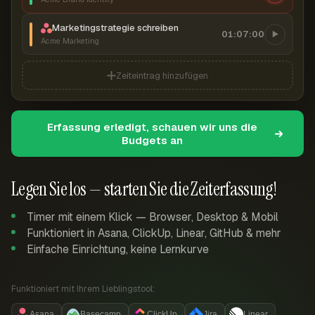
Marketingstrategie schreiben
01:07:00
Acme Marketing
Zeiteintrag hinzufügen
Erfassung erledigt, schauen wir uns die
Budgets an
Legen Sie los — starten Sie die Zeiterfassung!
Timer mit einem Klick — Browser, Desktop & Mobil
Funktioniert in Asana, ClickUp, Linear, GitHub & mehr
Einfache Einrichtung, keine Lernkurve
Funktioniert mit Ihrem Lieblingstool:
Asana
Basecamp
ClickUp
Jira
Linear