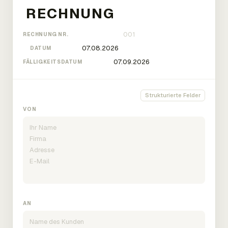
RECHNUNG NR.
DATUM
FÄLLIGKEITSDATUM
Strukturierte Felder
VON
AN