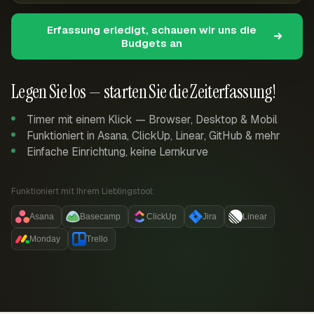
Erfassung erledigt, schauen wir uns die
Budgets an
Legen Sie los — starten Sie die Zeiterfassung!
Timer mit einem Klick — Browser, Desktop & Mobil
Funktioniert in Asana, ClickUp, Linear, GitHub & mehr
Einfache Einrichtung, keine Lernkurve
Funktioniert mit Ihrem Lieblingstool:
Asana
Basecamp
ClickUp
Jira
Linear
Monday
Trello