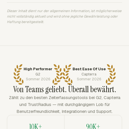
Dieser Inhalt dient nur der allgemeinen Information, ist möglicherweise
nicht vollständig aktuell und wird ohne jegliche Gewährleistung oder
Haftung bereitgestellt.
High Performer
Best Ease Of Use
G2
Capterra
Sommer 2026
Sommer 2026
Von Teams geliebt. Überall bewährt.
Zählt zu den besten Zeiterfassungstools bei G2, Capterra
und TrustRadius — mit durchgängigem Lob für
Benutzerfreundlichkeit, Integrationen und Support.
10K+
90K+