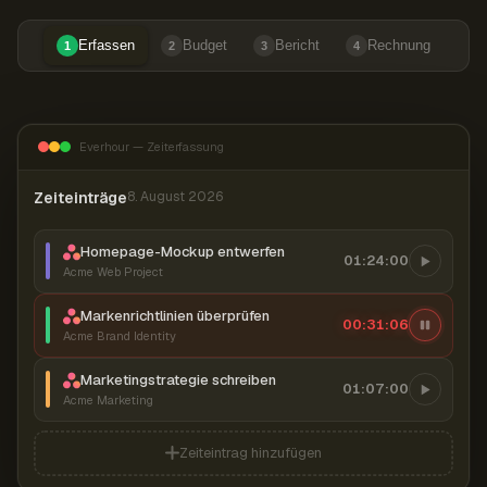
Erfassen
Budget
Bericht
Rechnung
1
2
3
4
Everhour — Zeiterfassung
Zeiteinträge
8. August 2026
Homepage-Mockup entwerfen
01:24:00
Acme Web Project
Markenrichtlinien überprüfen
00:31:07
Acme Brand Identity
Marketingstrategie schreiben
01:07:00
Acme Marketing
Zeiteintrag hinzufügen