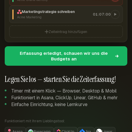
Marketingstrategie schreiben
01:07:00
Acme Marketing
Zeiteintrag hinzufügen
Erfassung erledigt, schauen wir uns die
Budgets an
Legen Sie los — starten Sie die Zeiterfassung!
Timer mit einem Klick — Browser, Desktop & Mobil
Funktioniert in Asana, ClickUp, Linear, GitHub & mehr
Einfache Einrichtung, keine Lernkurve
Funktioniert mit Ihrem Lieblingstool:
Asana
Basecamp
ClickUp
Jira
Linear