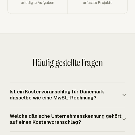
erledigte Aufgaben
erfasste Projekte
Häufig gestellte Fragen
Ist ein Kostenvoranschlag für Dänemark
dasselbe wie eine MwSt.-Rechnung?
Ein Kostenvoranschlag für Dänemark ist ein Vorschlag,
Welche dänische Unternehmenskennung gehört
Preisangebot oder Vorabgenehmigungsdokument. Er
auf einen Kostenvoranschlag?
ersetzt nicht die MwSt.-Rechnung, die Sie nach der
Lieferung oder am Ende eines Lieferzeitraums ausstellen.