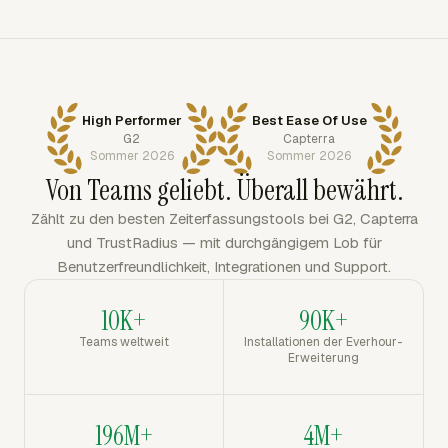
High Performer
Best Ease Of Use
G2
Capterra
Sommer 2026
Sommer 2026
Von Teams geliebt. Überall bewährt.
Zählt zu den besten Zeiterfassungstools bei G2, Capterra
und TrustRadius — mit durchgängigem Lob für
Benutzerfreundlichkeit, Integrationen und Support.
10K+
90K+
Teams weltweit
Installationen der Everhour-
Erweiterung
196M+
4M+