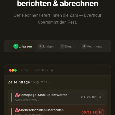
berichten & abrechnen
Der Rechner liefert Ihnen die Zahl — Everhour
übernimmt den Rest.
Erfassen
Budget
Bericht
Rechnung
1
2
3
4
Everhour — Zeiterfassung
Zeiteinträge
7. August 2026
Homepage-Mockup entwerfen
01:24:00
Acme Web Project
Markenrichtlinien überprüfen
00:31:13
Acme Brand Identity