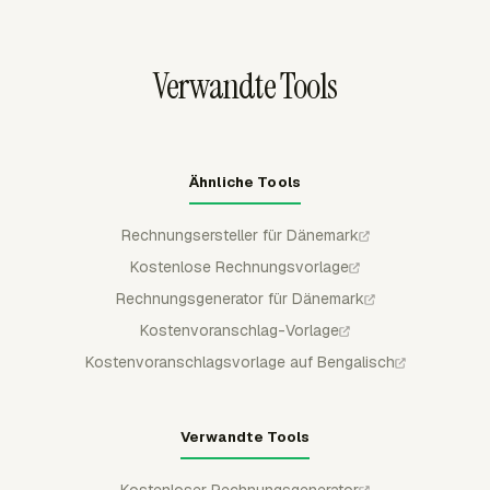
Datum gelten, sodass ältere Arbeit ihre ursprüngliche
akzeptierter Kostenvoranschlag voneinander abweichen.
Preisgestaltung behält, während neue Projektarbeit in
Dänemark den aktuellen abrechenbaren Satz verwendet.
Verwandte Tools
Ähnliche Tools
Rechnungsersteller für Dänemark
Kostenlose Rechnungsvorlage
Rechnungsgenerator für Dänemark
Kostenvoranschlag-Vorlage
Kostenvoranschlagsvorlage auf Bengalisch
Verwandte Tools