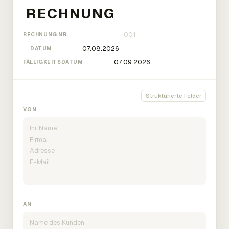
RECHNUNG NR.
DATUM
FÄLLIGKEITSDATUM
Strukturierte Felder
VON
AN