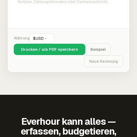
Währung
$
USD
Drucken / als PDF speichern
Beispiel
Neue Rechnung
Everhour kann alles —
erfassen, budgetieren,