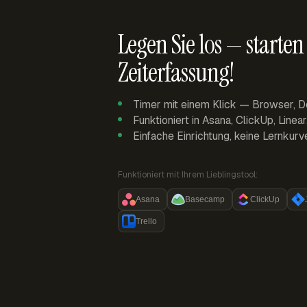
Legen Sie los — starten 
Zeiterfassung!
Timer mit einem Klick — Browser, D
Funktioniert in Asana, ClickUp, Linea
Einfache Einrichtung, keine Lernkurv
Funktioniert mit Ihrem Lieblingstool:
Asana
Basecamp
ClickUp
Trello