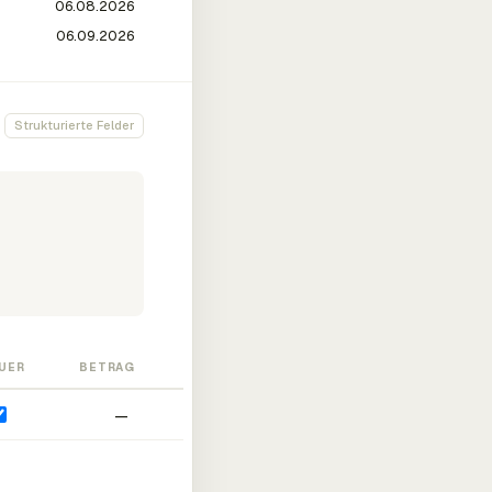
Strukturierte Felder
UER
BETRAG
—