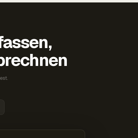
fassen,
abrechnen
est.