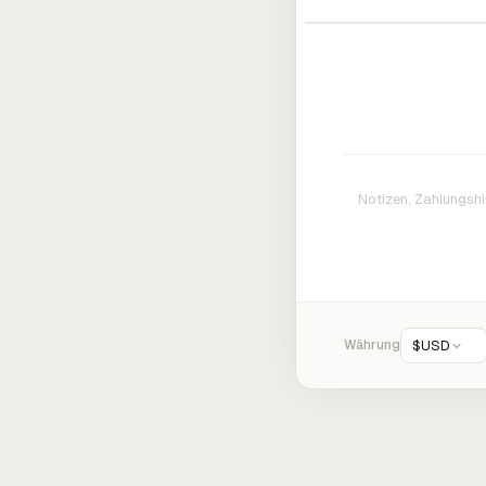
Währung
$
USD