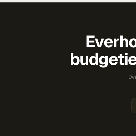
Everho
budgetie
Der