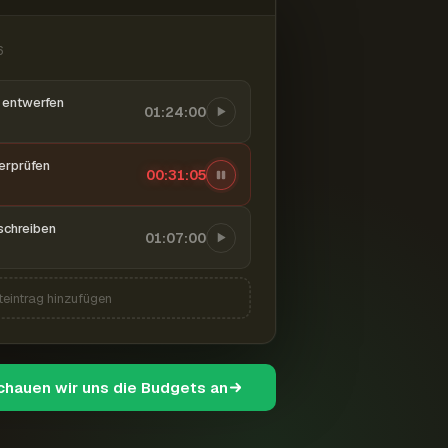
6
entwerfen
01:24:00
berprüfen
00:31:06
schreiben
01:07:00
teintrag hinzufügen
schauen wir uns die Budgets an