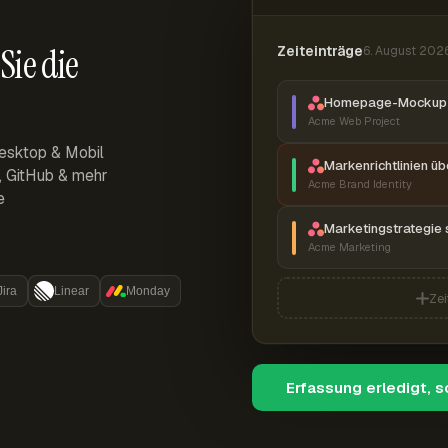
Sie die
Zeiteinträge
6. August 202
Homepage-Mockup 
Acme Web Project
esktop & Mobil
Markenrichtlinien ü
r, GitHub & mehr
Acme Brand Identity
e
Marketingstrategie 
Acme Marketing
Jira
Linear
Monday
Zei
Erfassung erledigt, 