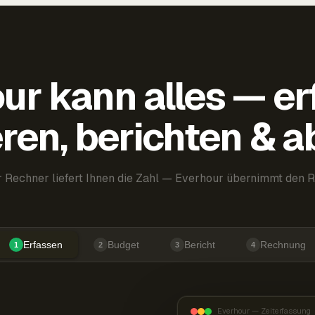
ur kann alles — er
ren, berichten & 
 Rechner liefert Ihnen die Zahl — Everhour übernimmt den R
Erfassen
Budget
Bericht
Rechnung
1
2
3
4
Everhour — Zeiterfassung