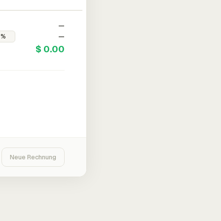
—
—
$ 0.00
Neue Rechnung