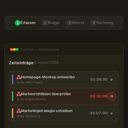
Erfassen
Budget
Bericht
Rechnung
1
2
3
4
Everhour — Zeiterfassung
Zeiteinträge
8. August 2026
Homepage-Mockup entwerfen
01:24:00
Acme Web Project
Markenrichtlinien überprüfen
00:31:07
Acme Brand Identity
Marketingstrategie schreiben
01:07:00
Acme Marketing