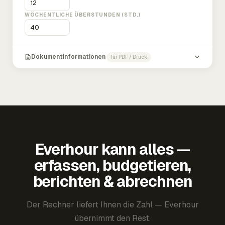
WÖCHENTLICHE ÜBERSTUNDEN (STD.)
Dokumentinformationen
für PDF / Druck
Everhour kann alles —
erfassen, budgetieren,
berichten & abrechnen
Der Rechner liefert Ihnen die Zahl — Everhour
übernimmt den Rest.