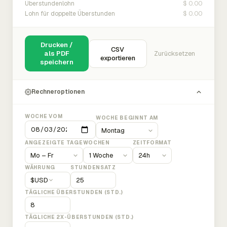
$ 0.00
Überstundenlohn
$ 0.00
Lohn für doppelte Überstunden
Drucken /
CSV
als PDF
Zurücksetzen
exportieren
speichern
Rechneroptionen
WOCHE VOM
WOCHE BEGINNT AM
ANGEZEIGTE TAGE
WOCHEN
ZEITFORMAT
WÄHRUNG
STUNDENSATZ
$
USD
TÄGLICHE ÜBERSTUNDEN (STD.)
TÄGLICHE 2X-ÜBERSTUNDEN (STD.)