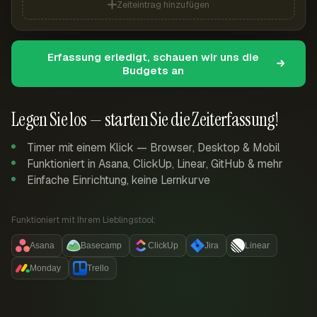
Zeiteintrag hinzufügen
Erfassung erledigt, schauen wir uns die
Budgets an
Legen Sie los — starten Sie die Zeiterfassung!
Timer mit einem Klick — Browser, Desktop & Mobil
Funktioniert in Asana, ClickUp, Linear, GitHub & mehr
Einfache Einrichtung, keine Lernkurve
Funktioniert mit Ihrem Lieblingstool:
Asana
Basecamp
ClickUp
Jira
Linear
Monday
Trello