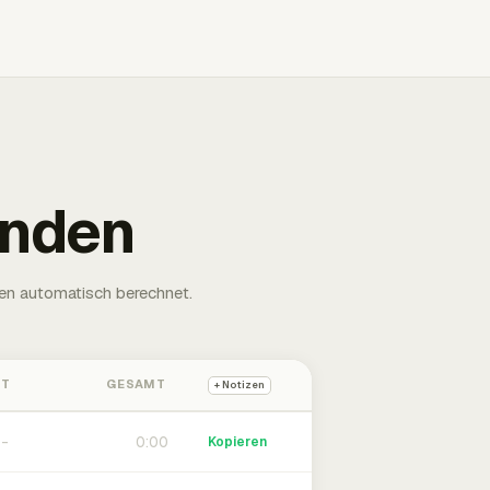
unden
en automatisch berechnet.
HT
GESAMT
+ Notizen
0:00
Kopieren