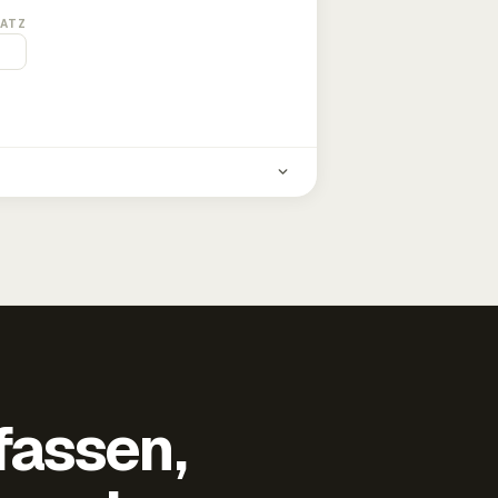
ATZ
fassen,