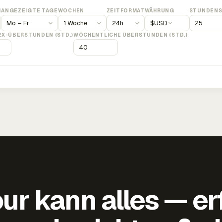
M
ANGEZEIGTE TAGE
WOCHEN
ZEITFORMAT
WÄHRUNG
STUNDENS
$
USD
2X-ÜBERSTUNDEN (STD.)
WÖCHENTLICHE ÜBERSTUNDEN (STD.)
ur kann alles — er