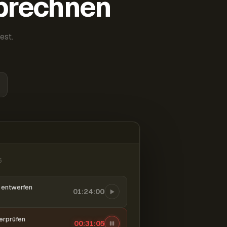
abrechnen
est.
6
entwerfen
01:24:00
berprüfen
00:31:06