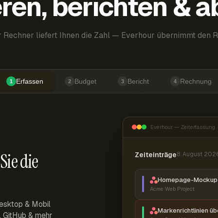
ren, berichten & 
 Rechner liefert Ihnen die Zahl — Everhour übernimmt den R
Erfassen
Budget
Bericht
Rechnung
1
2
3
4
Everhour — Zeiterfassung
Sie die
Zeiteinträge
8. August 202
Homepage-Mockup 
Acme Web Project
esktop & Mobil
Markenrichtlinien ü
r, GitHub & mehr