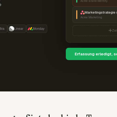
Acme Brand Identity
e
Marketingstrategie 
Acme Marketing
Jira
Linear
Monday
Zei
Erfassung erledigt, 