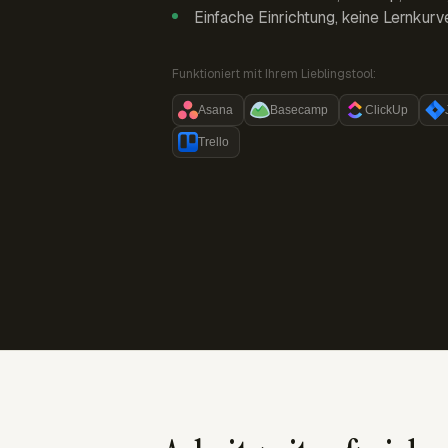
Einfache Einrichtung, keine Lernkurv
Funktioniert mit Ihrem Lieblingstool:
Asana
Basecamp
ClickUp
Trello