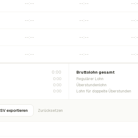
0:00
Bruttolohn gesamt
0:00
Regulärer Lohn
0:00
Überstundenlohn
0:00
Lohn für doppelte Überstunden
SV exportieren
Zurücksetzen