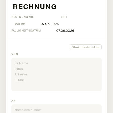
RECHNUNG NR.
DATUM
FÄLLIGKEITSDATUM
Strukturierte Felder
VON
AN