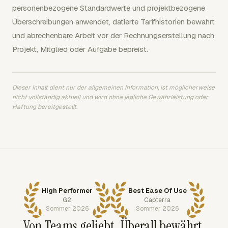
personenbezogene Standardwerte und projektbezogene
Überschreibungen anwendet, datierte Tarifhistorien bewahrt
und abrechenbare Arbeit vor der Rechnungserstellung nach
Projekt, Mitglied oder Aufgabe bepreist.
Dieser Inhalt dient nur der allgemeinen Information, ist möglicherweise
nicht vollständig aktuell und wird ohne jegliche Gewährleistung oder
Haftung bereitgestellt.
High Performer
Best Ease Of Use
G2
Capterra
Sommer 2026
Sommer 2026
Von Teams geliebt. Überall bewährt.