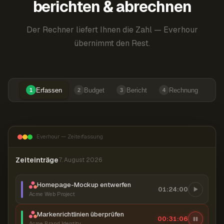
berichten & abrechnen
Der Rechner liefert Ihnen die Zahl — Everhour
übernimmt den Rest.
Erfassen
Budget
Bericht
Rechnung
1
2
3
4
Everhour — Zeiterfassung
Zeiteinträge
7. August 2026
Homepage-Mockup entwerfen
01:24:00
Acme Web Project
Markenrichtlinien überprüfen
00:31:07
Acme Brand Identity