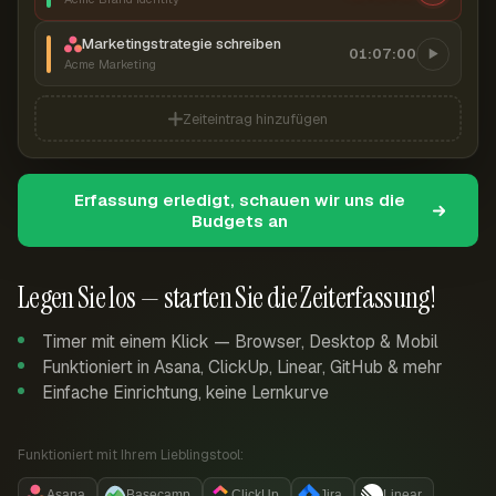
Marketingstrategie schreiben
01:07:00
Acme Marketing
Zeiteintrag hinzufügen
Erfassung erledigt, schauen wir uns die
Budgets an
Legen Sie los — starten Sie die Zeiterfassung!
Timer mit einem Klick — Browser, Desktop & Mobil
Funktioniert in Asana, ClickUp, Linear, GitHub & mehr
Einfache Einrichtung, keine Lernkurve
Funktioniert mit Ihrem Lieblingstool:
Asana
Basecamp
ClickUp
Jira
Linear