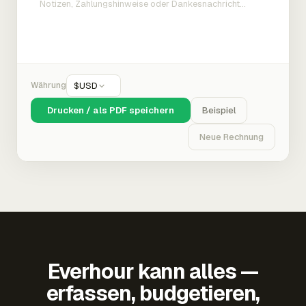
Währung
$
USD
Drucken / als PDF speichern
Beispiel
Neue Rechnung
Everhour kann alles —
erfassen, budgetieren,