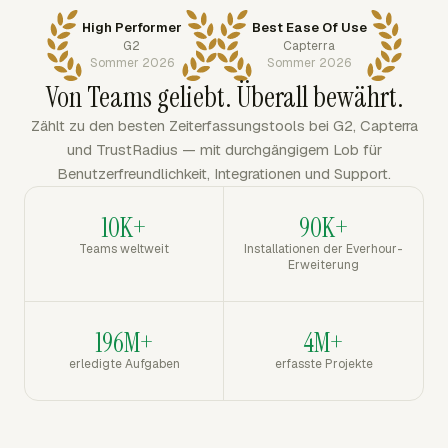
High Performer
Best Ease Of Use
G2
Capterra
Sommer 2026
Sommer 2026
Von Teams geliebt. Überall bewährt.
Zählt zu den besten Zeiterfassungstools bei G2, Capterra
und TrustRadius — mit durchgängigem Lob für
Benutzerfreundlichkeit, Integrationen und Support.
10K+
90K+
Teams weltweit
Installationen der Everhour-
Erweiterung
196M+
4M+
erledigte Aufgaben
erfasste Projekte