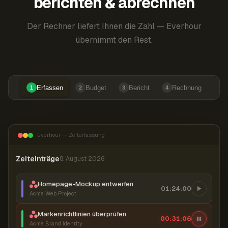
berichten & abrechnen
Der Rechner liefert Ihnen die Zahl — Everhour
übernimmt den Rest.
Erfassen
Budget
Bericht
Rechnung
1
2
3
4
Everhour — Zeiterfassung
Zeiteinträge
8. August 2026
Homepage-Mockup entwerfen
01:24:00
Acme Web Project
Markenrichtlinien überprüfen
00:31:07
Acme Brand Identity