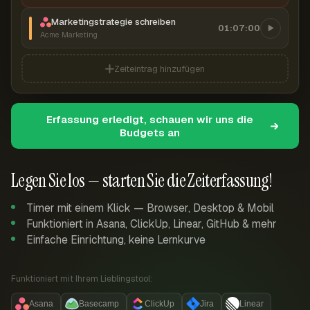
Marketingstrategie schreiben
01:07:00
Acme Marketing
Zeiteintrag hinzufügen
Erfassung erledigt, schauen wir uns die
Budgets an
Legen Sie los — starten Sie die Zeiterfassung!
Timer mit einem Klick — Browser, Desktop & Mobil
Funktioniert in Asana, ClickUp, Linear, GitHub & mehr
Einfache Einrichtung, keine Lernkurve
Funktioniert mit Ihrem Lieblingstool:
Asana
Basecamp
ClickUp
Jira
Linear