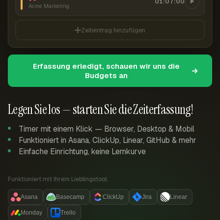
01:07:00
Acme Marketing
Zeiteintrag hinzufügen
Erfassung erledigt, schauen wir uns die
Budgets an
Legen Sie los — starten Sie die Zeiterfassung!
Timer mit einem Klick — Browser, Desktop & Mobil
Funktioniert in Asana, ClickUp, Linear, GitHub & mehr
Einfache Einrichtung, keine Lernkurve
Funktioniert mit Ihrem Lieblingstool:
Asana
Basecamp
ClickUp
Jira
Linear
Monday
Trello