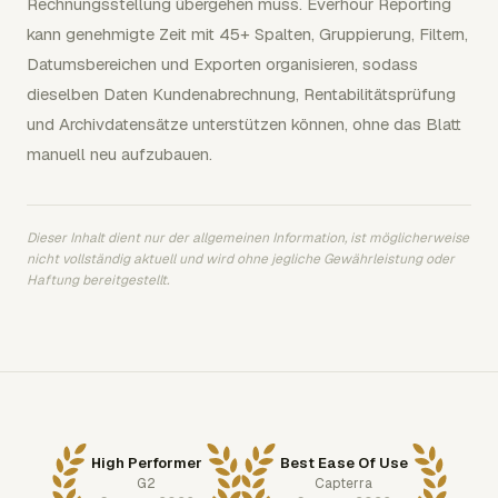
Rechnungsstellung übergehen muss. Everhour Reporting
kann genehmigte Zeit mit 45+ Spalten, Gruppierung, Filtern,
Datumsbereichen und Exporten organisieren, sodass
dieselben Daten Kundenabrechnung, Rentabilitätsprüfung
und Archivdatensätze unterstützen können, ohne das Blatt
manuell neu aufzubauen.
Dieser Inhalt dient nur der allgemeinen Information, ist möglicherweise
nicht vollständig aktuell und wird ohne jegliche Gewährleistung oder
Haftung bereitgestellt.
High Performer
Best Ease Of Use
G2
Capterra