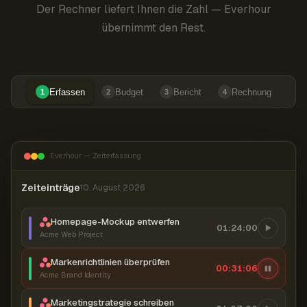
Der Rechner liefert Ihnen die Zahl — Everhour
übernimmt den Rest.
Erfassen
Budget
Bericht
Rechnung
1
2
3
4
Everhour — Zeiterfassung
Zeiteinträge
10. August 2026
Homepage-Mockup entwerfen
01:24:00
Acme Web Project
Markenrichtlinien überprüfen
00:31:07
Acme Brand Identity
Marketingstrategie schreiben