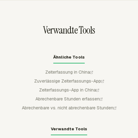
filtern, Datumsbereiche festlegen und Berichte als CSV,
nachgelagert weiterlaufen.
Excel/XLSX oder PDF für Lohnabrechnungsprüfung,
Kundenabrechnung oder interne Archivanforderungen
Verwandte Tools
exportieren.
Ähnliche Tools
Zeiterfassung in China
Zuverlässige Zeiterfassungs-App
Zeiterfassungs-App in China
Abrechenbare Stunden erfassen
Abrechenbare vs. nicht abrechenbare Stunden
Verwandte Tools