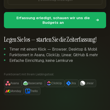
Erfassung erledigt, schauen wir uns die
Budgets an
Legen Sie los — starten Sie die Zeiterfassung!
Timer mit einem Klick — Browser, Desktop & Mobil
Funktioniert in Asana, ClickUp, Linear, GitHub & mehr
Einfache Einrichtung, keine Lernkurve
Funktioniert mit Ihrem Lieblingstool:
Asana
Basecamp
ClickUp
Jira
Linear
Monday
Trello