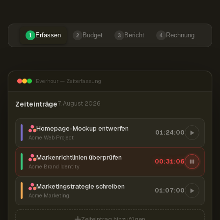
Erfassen
Budget
Bericht
Rechnung
1
2
3
4
Everhour — Zeiterfassung
Zeiteinträge
7. August 2026
Homepage-Mockup entwerfen
01:24:00
Acme Web Project
Markenrichtlinien überprüfen
00:31:07
Acme Brand Identity
Marketingstrategie schreiben
01:07:00
Acme Marketing
Zeiteintrag hinzufügen