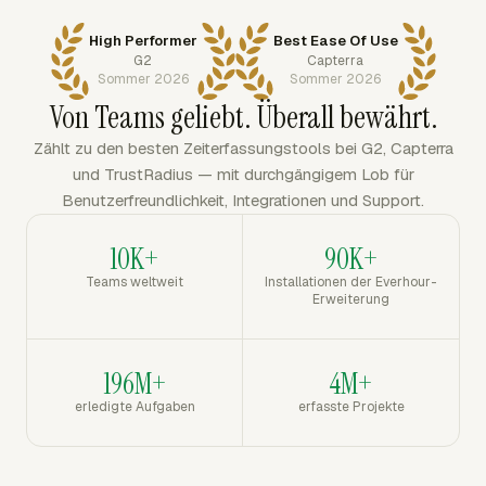
High Performer
Best Ease Of Use
G2
Capterra
Sommer 2026
Sommer 2026
Von Teams geliebt. Überall bewährt.
Zählt zu den besten Zeiterfassungstools bei G2, Capterra
und TrustRadius — mit durchgängigem Lob für
Benutzerfreundlichkeit, Integrationen und Support.
10K+
90K+
Teams weltweit
Installationen der Everhour-
Erweiterung
196M+
4M+
erledigte Aufgaben
erfasste Projekte