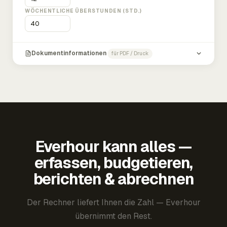
WÖCHENTLICHE ÜBERSTUNDEN (STD.)
Dokumentinformationen
für PDF / Druck
Everhour kann alles —
erfassen, budgetieren,
berichten & abrechnen
Der Rechner liefert Ihnen die Zahl — Everhour
übernimmt den Rest.