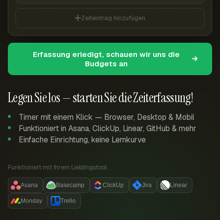
Zeiteintrag hinzufügen
Erfassung erledigt, schauen wir uns die
Budgets an
Legen Sie los — starten Sie die Zeiterfassung!
Timer mit einem Klick — Browser, Desktop & Mobil
Funktioniert in Asana, ClickUp, Linear, GitHub & mehr
Einfache Einrichtung, keine Lernkurve
Funktioniert mit Ihrem Lieblingstool:
Asana
Basecamp
ClickUp
Jira
Linear
Monday
Trello