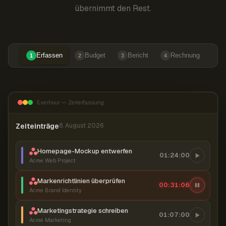
übernimmt den Rest.
Erfassen
Budget
Bericht
Rechnung
1
2
3
4
Everhour — Zeiterfassung
Zeiteinträge
8. August 2026
Homepage-Mockup entwerfen
01:24:00
Acme Web Project
Markenrichtlinien überprüfen
00:31:07
Acme Brand Identity
Marketingstrategie schreiben
01:07:00
Acme Marketing