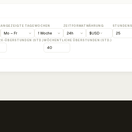
M
ANGEZEIGTE TAGE
WOCHEN
ZEITFORMAT
WÄHRUNG
STUNDENS
$
USD
2X-ÜBERSTUNDEN (STD.)
WÖCHENTLICHE ÜBERSTUNDEN (STD.)