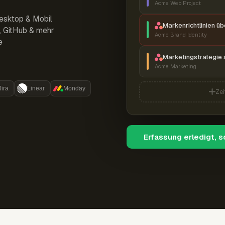
Acme Web Project
esktop & Mobil
Markenrichtlinien ü
r, GitHub & mehr
Acme Brand Identity
e
Marketingstrategie 
Acme Marketing
Jira
Linear
Monday
Zei
Erfassung erledigt, 