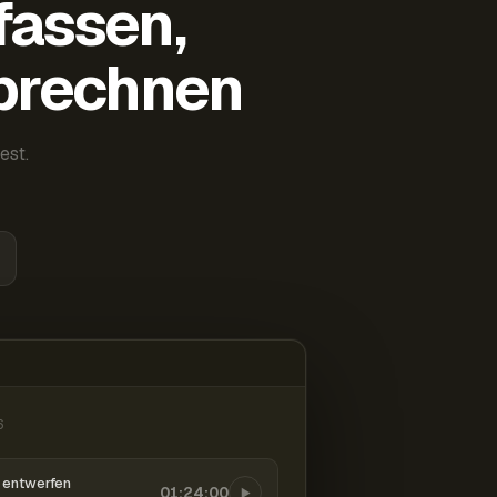
fassen,
abrechnen
est.
6
entwerfen
01:24:00