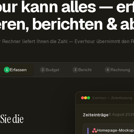
ur kann alles — er
ren, berichten & 
 Rechner liefert Ihnen die Zahl — Everhour übernimmt den R
Erfassen
Budget
Bericht
Rechnung
1
2
3
4
Everhour — Zeiterfassung
Sie die
Zeiteinträge
8. August 202
Homepage-Mockup 