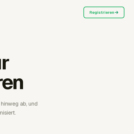
Registrieren
ür
ren
hinweg ab, und
isiert.