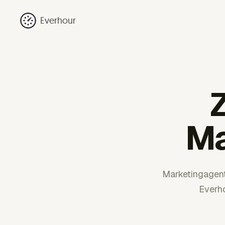
Everhour
Z
Ma
Marketingagen
Everho