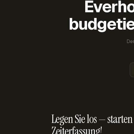
Everho
budgetie
Der
Legen Sie los — starten 
Zeiterfassung!