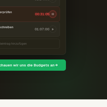
berprüfen
00:31:06
schreiben
01:07:00
teintrag hinzufügen
schauen wir uns die Budgets an