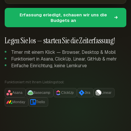
Erfassung erledigt, schauen wir uns die
Budgets an
Legen Sie los — starten Sie die Zeiterfassung!
Timer mit einem Klick — Browser, Desktop & Mobil
Funktioniert in Asana, ClickUp, Linear, GitHub & mehr
Einfache Einrichtung, keine Lernkurve
Funktioniert mit Ihrem Lieblingstool:
Asana
Basecamp
ClickUp
Jira
Linear
Monday
Trello