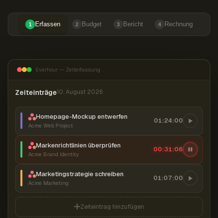
Erfassen
Budget
Bericht
Rechnung
1
2
3
4
Everhour — Zeiterfassung
Zeiteinträge
10. August 2026
Homepage-Mockup entwerfen
01:24:00
Acme Web Project
Markenrichtlinien überprüfen
00:31:07
Acme Brand Identity
Marketingstrategie schreiben
01:07:00
Acme Marketing
Zeiteintrag hinzufügen