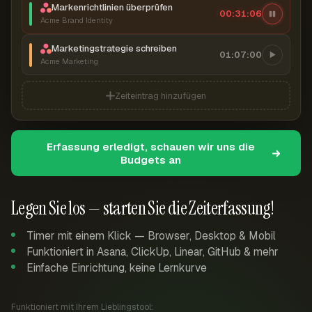
Markenrichtlinien überprüfen
00:31:07
Acme Brand Identity
Marketingstrategie schreiben
01:07:00
Acme Marketing
Zeiteintrag hinzufügen
Erfassung erledigt, schauen wir uns die
Budgets an
Legen Sie los — starten Sie die Zeiterfassung!
Timer mit einem Klick — Browser, Desktop & Mobil
Funktioniert in Asana, ClickUp, Linear, GitHub & mehr
Einfache Einrichtung, keine Lernkurve
Funktioniert mit Ihrem Lieblingstool: