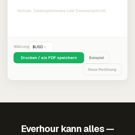
Währung
$
USD
Drucken / als PDF speichern
Beispiel
Neue Rechnung
Everhour kann alles —