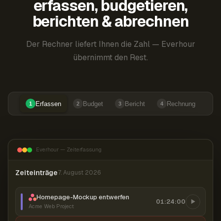
erfassen, budgetieren,
berichten & abrechnen
Der Rechner liefert Ihnen die Zahl — Everhour
übernimmt den Rest.
Erfassen
Budget
Bericht
Rechnung
1
2
3
4
Everhour — Zeiterfassung
Zeiteinträge
7. August 2026
Homepage-Mockup entwerfen
01:24:00
Acme Web Project