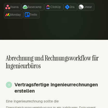
Asana
Basecamp
ClickUp
Jira
Linear
Monday
Trello
Abrechnung und Rechnungsworkflow für
Ingenieurbüros
Vertragsfertige Ingenieurrechnungen
erstellen
Eine Ingenieurrechnung sollte die
Dienstleistungsvereinbarung in ein zahlbares Dokument