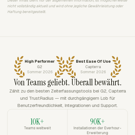
Dieser Inhalt dient nur der allgemeinen Information, ist möglicherweise
nicht vollständig aktuell und wird ohne jegliche Gewährleistung oder
Haftung bereitgestellt.
High Performer
Best Ease Of Use
G2
Capterra
Sommer 2026
Sommer 2026
Von Teams geliebt. Überall bewährt.
Zählt zu den besten Zeiterfassungstools bei G2, Capterra
und TrustRadius — mit durchgängigem Lob für
Benutzerfreundlichkeit, Integrationen und Support.
10K+
90K+
Teams weltweit
Installationen der Everhour-
Erweiterung