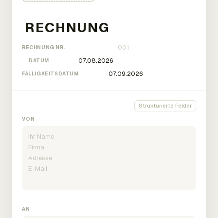
RECHNUNG NR.
DATUM
FÄLLIGKEITSDATUM
Strukturierte Felder
VON
AN