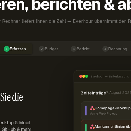
ren, berichten & 
 Rechner liefert Ihnen die Zahl — Everhour übernimmt den R
Erfassen
Budget
Bericht
Rechnung
1
2
3
4
Everhour — Zeiterfassung
Sie die
Zeiteinträge
7. August 202
Homepage-Mockup 
Acme Web Project
esktop & Mobil
Markenrichtlinien ü
r, GitHub & mehr