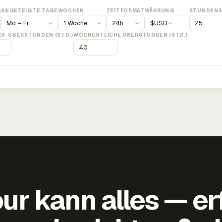
M
ANGEZEIGTE TAGE
WOCHEN
ZEITFORMAT
WÄHRUNG
STUNDENS
$
USD
2X-ÜBERSTUNDEN (STD.)
WÖCHENTLICHE ÜBERSTUNDEN (STD.)
ur kann alles — er