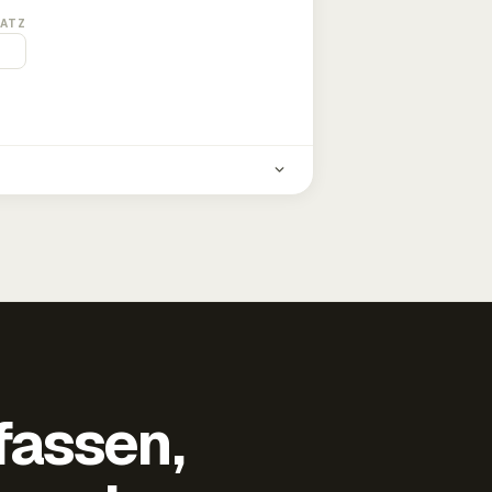
ATZ
fassen,