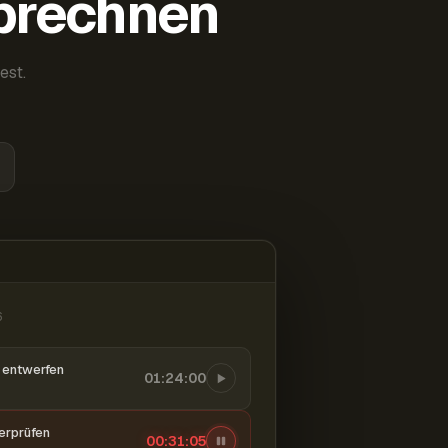
abrechnen
est.
6
entwerfen
01:24:00
berprüfen
00:31:06