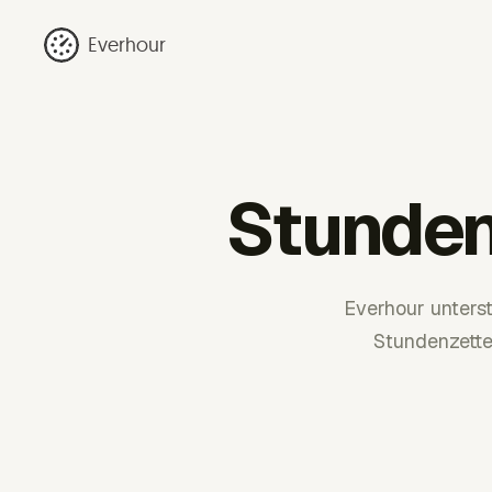
Everhour
Stundenz
Everhour unters
Stundenzette