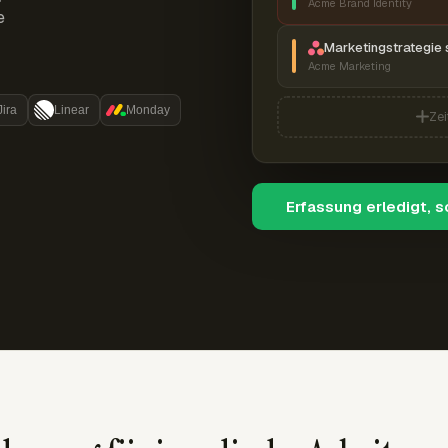
Acme Brand Identity
e
Marketingstrategie 
Acme Marketing
Jira
Linear
Monday
Zei
Erfassung erledigt, 