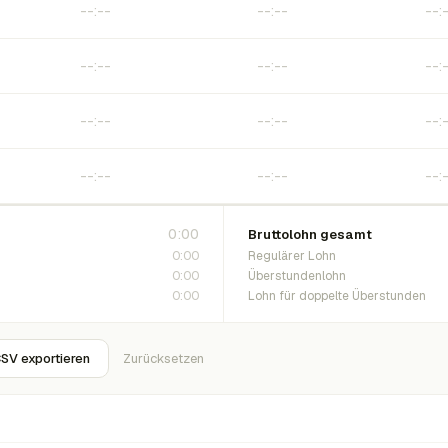
0:00
Bruttolohn gesamt
0:00
Regulärer Lohn
0:00
Überstundenlohn
0:00
Lohn für doppelte Überstunden
SV exportieren
Zurücksetzen