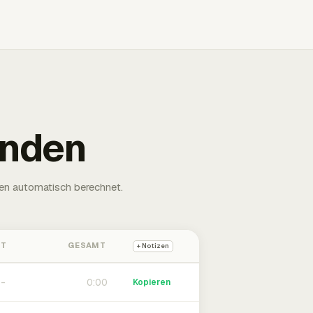
unden
en automatisch berechnet.
HT
GESAMT
+ Notizen
0:00
Kopieren