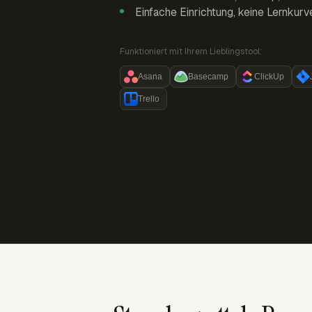
Einfache Einrichtung, keine Lernkurv
Funktioniert mit Ihrem Lieblingstool:
Asana
Basecamp
ClickUp
Trello