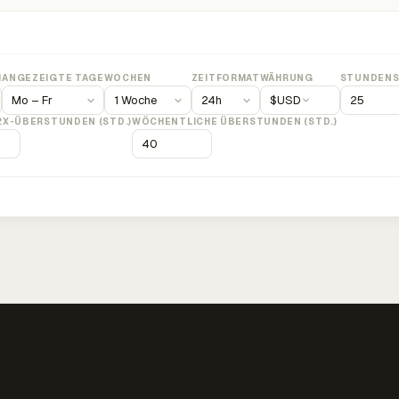
M
ANGEZEIGTE TAGE
WOCHEN
ZEITFORMAT
WÄHRUNG
STUNDENS
$
USD
2X-ÜBERSTUNDEN (STD.)
WÖCHENTLICHE ÜBERSTUNDEN (STD.)