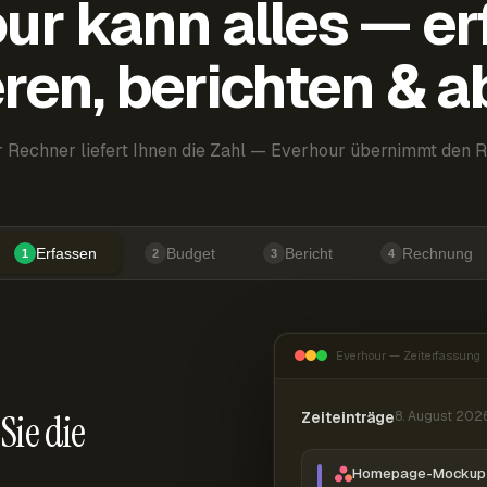
ur kann alles — er
ren, berichten & 
 Rechner liefert Ihnen die Zahl — Everhour übernimmt den R
Erfassen
Budget
Bericht
Rechnung
1
2
3
4
Everhour — Zeiterfassung
Sie die
Zeiteinträge
8. August 202
Homepage-Mockup 