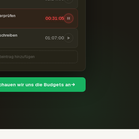
berprüfen
00:31:06
schreiben
01:07:00
teintrag hinzufügen
schauen wir uns die Budgets an