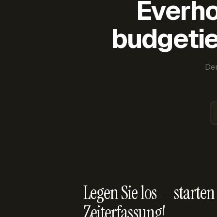
Everho
budgetie
Der
Legen Sie los — starten 
Zeiterfassung!