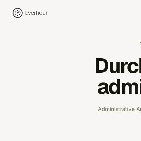
Everhour
Durch
admi
Administrative A