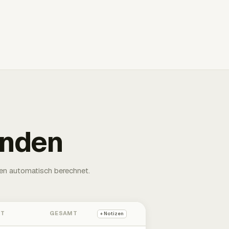
unden
en automatisch berechnet.
HT
GESAMT
+ Notizen