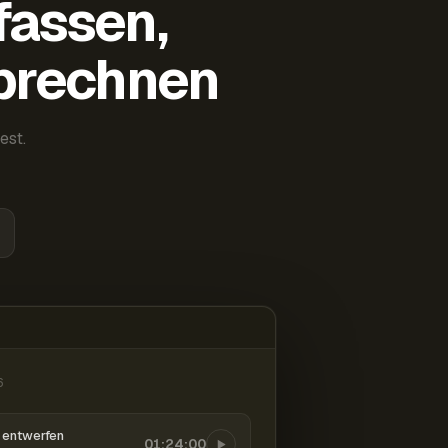
fassen,
abrechnen
est.
6
entwerfen
01:24:00