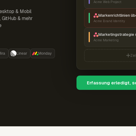
Acme Web Project
esktop & Mobil
Markenrichtlinien ü
r, GitHub & mehr
Acme Brand Identity
e
Marketingstrategie 
Acme Marketing
Jira
Linear
Monday
Zei
Erfassung erledigt, 