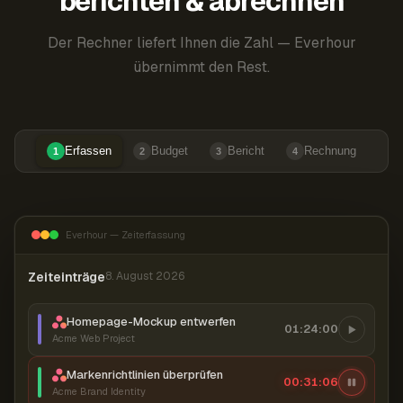
berichten & abrechnen
Der Rechner liefert Ihnen die Zahl — Everhour
übernimmt den Rest.
Erfassen
Budget
Bericht
Rechnung
1
2
3
4
Everhour — Zeiterfassung
Zeiteinträge
8. August 2026
Homepage-Mockup entwerfen
01:24:00
Acme Web Project
Markenrichtlinien überprüfen
00:31:07
Acme Brand Identity