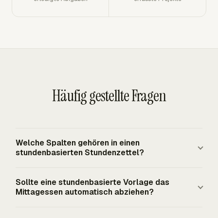
Häufig gestellte Fragen
Welche Spalten gehören in einen
stundenbasierten Stundenzettel?
Ein stundenbasierter Stundenzettel benötigt Datum,
Sollte eine stundenbasierte Vorlage das
Mitarbeitername, Einstempelzeit, Ausstempelzeit,
Mittagessen automatisch abziehen?
unbezahlte Mahlzeitenzeit, bezahlte Stunden,
Stundensatz, Genehmigungsstatus und Notizen. Auf die
Der automatische Abzug des Mittagessens ist nur sicher,