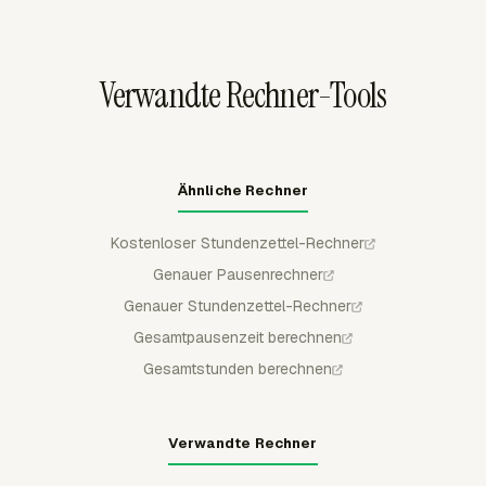
die Lohnabrechnung oder Vorgesetzte das
Aufgabenmetadaten werden in Everhour synchronisiert,
Rundungsergebnis prüfen müssen.
sodass Timesheets dieselbe Arbeitsstruktur
widerspiegeln können, die Beschäftigte bereits
Verwandte Rechner-Tools
verwenden.
Ähnliche Rechner
Kostenloser Stundenzettel-Rechner
Genauer Pausenrechner
Genauer Stundenzettel-Rechner
Gesamtpausenzeit berechnen
Gesamtstunden berechnen
Verwandte Rechner