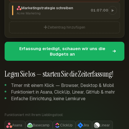
Marketingstrategie schreiben
01:07:00
Acme Marketing
Zeiteintrag hinzufügen
Erfassung erledigt, schauen wir uns die
Budgets an
Legen Sie los — starten Sie die Zeiterfassung!
Timer mit einem Klick — Browser, Desktop & Mobil
Funktioniert in Asana, ClickUp, Linear, GitHub & mehr
Einfache Einrichtung, keine Lernkurve
Funktioniert mit Ihrem Lieblingstool:
Asana
Basecamp
ClickUp
Jira
Linear