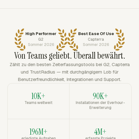
High Performer
Best Ease Of Use
G2
Capterra
Sommer 2026
Sommer 2026
Von Teams geliebt. Überall bewährt.
Zählt zu den besten Zeiterfassungstools bei G2, Capterra
und TrustRadius — mit durchgängigem Lob für
Benutzerfreundlichkeit, Integrationen und Support.
10K+
90K+
Teams weltweit
Installationen der Everhour-
Erweiterung
196M+
4M+
erledigte Aufgaben
erfasste Projekte