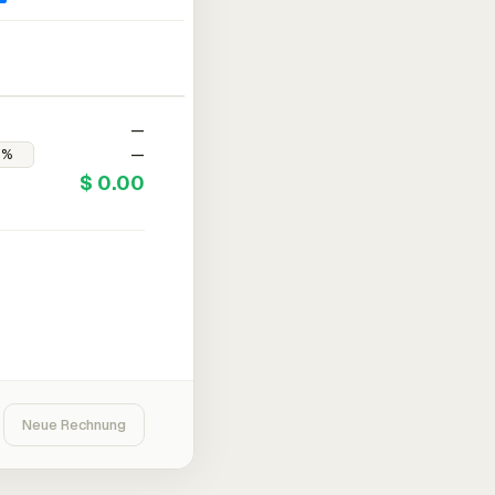
—
—
$ 0.00
Neue Rechnung