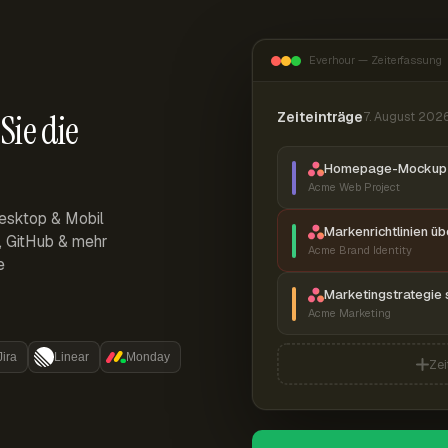
Everhour — Zeiterfassung
Sie die
Zeiteinträge
7. August 202
Homepage-Mockup 
Acme Web Project
esktop & Mobil
Markenrichtlinien ü
r, GitHub & mehr
Acme Brand Identity
e
Marketingstrategie 
Acme Marketing
Jira
Linear
Monday
Zei