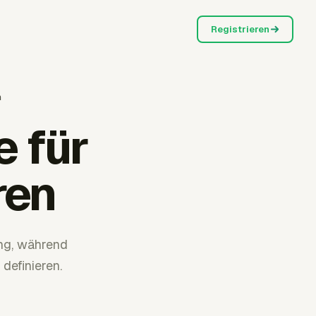
Registrieren
n
 für
ren
ng, während
definieren.