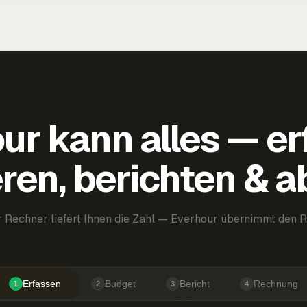
ur kann alles — er
ren, berichten & 
 Rechner liefert Ihnen die Zahl — Everhour übernimmt den R
Erfassen
Budget
Bericht
Rechnung
1
2
3
4