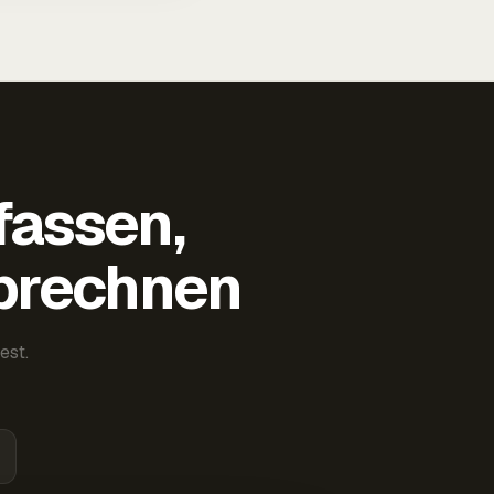
fassen,
abrechnen
est.