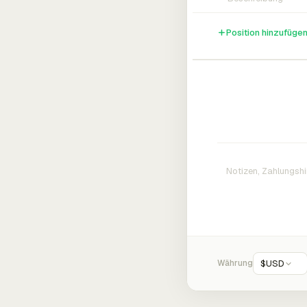
Position hinzufüge
Währung
$
USD