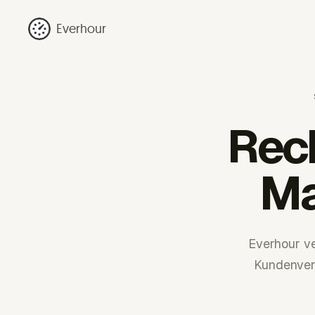
Everhour
Rec
Ma
Everhour v
Kundenvere