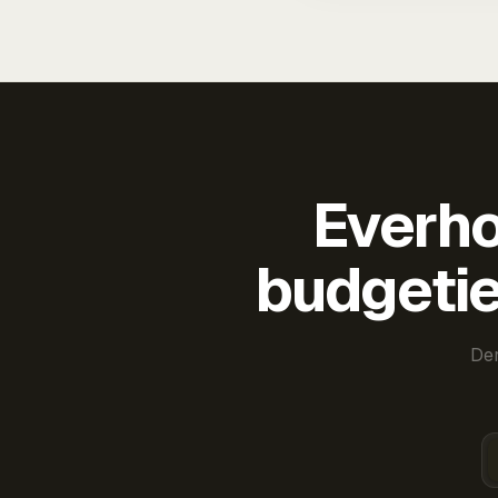
Everho
budgetie
Der