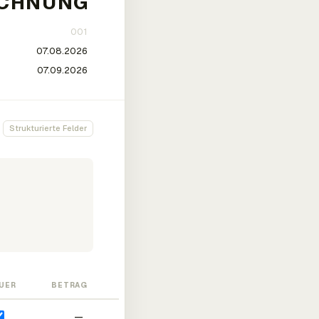
Strukturierte Felder
UER
BETRAG
—