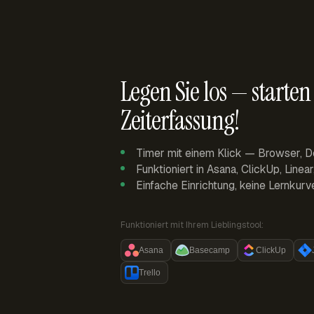
Legen Sie los — starten 
Zeiterfassung!
Timer mit einem Klick — Browser, D
Funktioniert in Asana, ClickUp, Linea
Einfache Einrichtung, keine Lernkurv
Funktioniert mit Ihrem Lieblingstool:
Asana
Basecamp
ClickUp
Trello