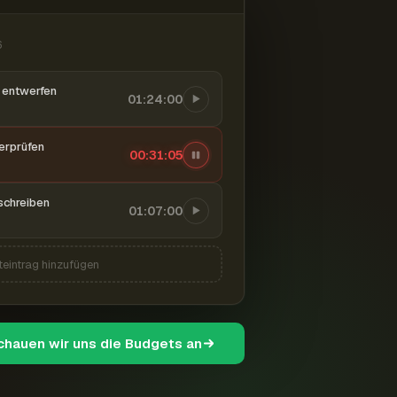
6
entwerfen
01:24:00
berprüfen
00:31:06
schreiben
01:07:00
teintrag hinzufügen
schauen wir uns die Budgets an