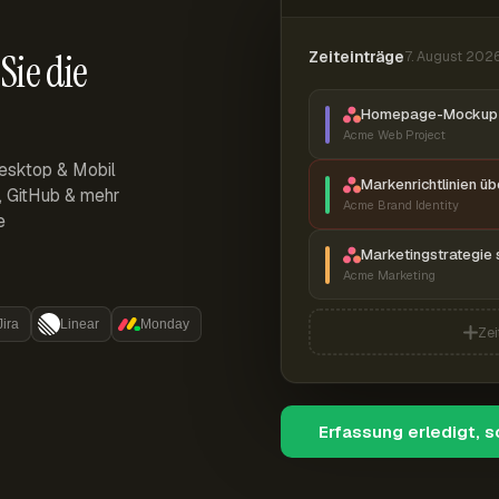
Sie die
Zeiteinträge
7. August 202
Homepage-Mockup 
Acme Web Project
esktop & Mobil
Markenrichtlinien ü
r, GitHub & mehr
Acme Brand Identity
e
Marketingstrategie 
Acme Marketing
Jira
Linear
Monday
Zei
Erfassung erledigt, 