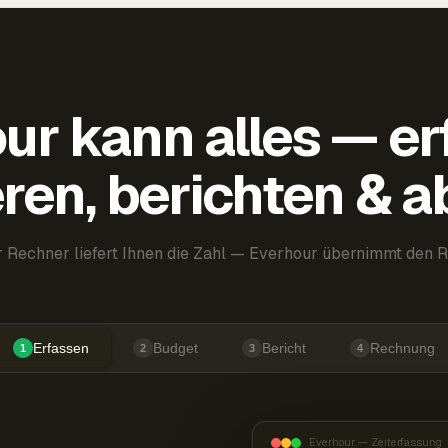
ur kann alles — er
ren, berichten & 
 Rechner liefert Ihnen die Zahl — Everhour übernimmt den R
Erfassen
Budget
Bericht
Rechnung
1
2
3
4
Everhour — Zeiterfassung