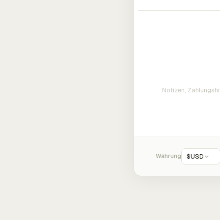
Währung
$
USD