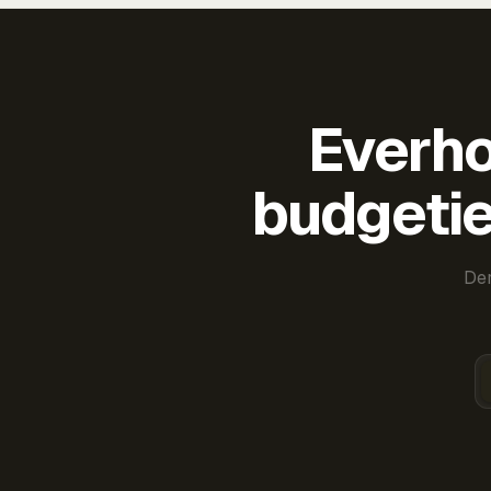
Everho
budgetie
Der