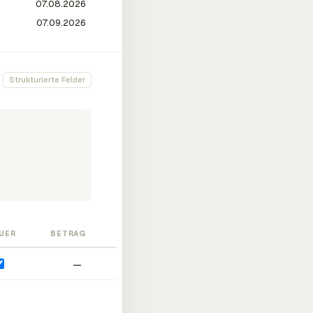
Strukturierte Felder
UER
BETRAG
—