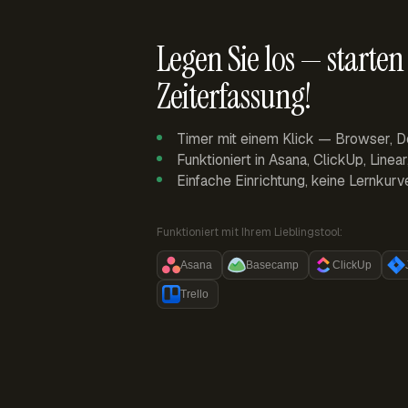
Legen Sie los — starten 
Zeiterfassung!
Timer mit einem Klick — Browser, D
Funktioniert in Asana, ClickUp, Linea
Einfache Einrichtung, keine Lernkurv
Funktioniert mit Ihrem Lieblingstool:
Asana
Basecamp
ClickUp
Trello