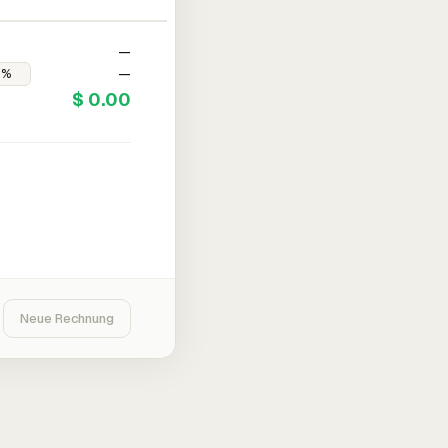
—
—
$ 0.00
Neue Rechnung