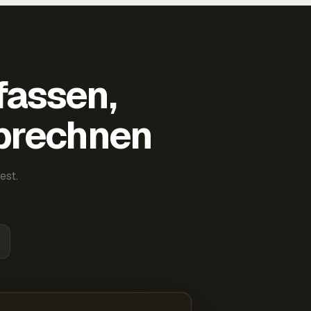
fassen,
abrechnen
est.