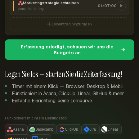
Marketingstrategie schreiben
01:07:00
Acme Marketing
Zeiteintrag hinzufügen
Erfassung erledigt, schauen wir uns die
Budgets an
Legen Sie los — starten Sie die Zeiterfassung!
Timer mit einem Klick — Browser, Desktop & Mobil
Funktioniert in Asana, ClickUp, Linear, GitHub & mehr
Einfache Einrichtung, keine Lernkurve
Funktioniert mit Ihrem Lieblingstool:
Asana
Basecamp
ClickUp
Jira
Linear