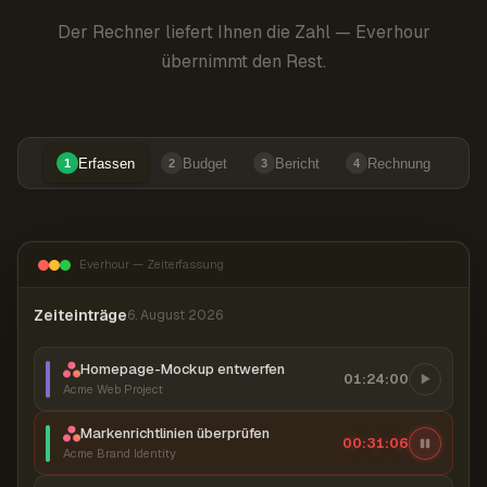
Der Rechner liefert Ihnen die Zahl — Everhour
übernimmt den Rest.
Erfassen
Budget
Bericht
Rechnung
1
2
3
4
Everhour — Zeiterfassung
Zeiteinträge
6. August 2026
Homepage-Mockup entwerfen
01:24:00
Acme Web Project
Markenrichtlinien überprüfen
00:31:06
Acme Brand Identity