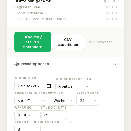
$ 0.00
Bruttolohn gesamt
$ 0.00
Regulärer Lohn
$ 0.00
Überstundenlohn
$ 0.00
Lohn für doppelte Überstunden
Drucken /
CSV
als PDF
Zurücksetzen
exportieren
speichern
Rechneroptionen
WOCHE VOM
WOCHE BEGINNT AM
ANGEZEIGTE TAGE
WOCHEN
ZEITFORMAT
WÄHRUNG
STUNDENSATZ
$
USD
TÄGLICHE ÜBERSTUNDEN (STD.)