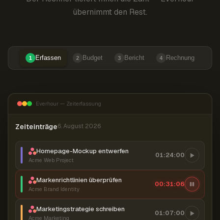
übernimmt den Rest.
Erfassen
Budget
Bericht
Rechnung
1
2
3
4
Everhour — Zeiterfassung
Zeiteinträge
6. August 2026
Homepage-Mockup entwerfen
01:24:00
Acme Web Project
Markenrichtlinien überprüfen
00:31:07
Acme Brand Identity
Marketingstrategie schreiben
01:07:00
Acme Marketing