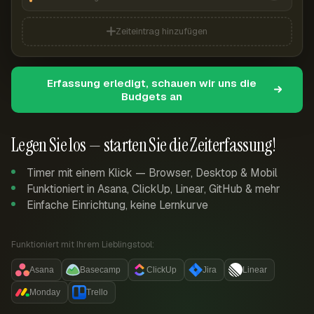
Zeiteintrag hinzufügen
Erfassung erledigt, schauen wir uns die
Budgets an
Legen Sie los — starten Sie die Zeiterfassung!
Timer mit einem Klick — Browser, Desktop & Mobil
Funktioniert in Asana, ClickUp, Linear, GitHub & mehr
Einfache Einrichtung, keine Lernkurve
Funktioniert mit Ihrem Lieblingstool:
Asana
Basecamp
ClickUp
Jira
Linear
Monday
Trello