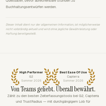
Quelldaten, bevor abrechenbare Stunden zu
Buchhaltungsentwürfen werden.
Dieser Inhalt dient nur der allgemeinen Information, ist möglicherweise
nicht vollständig aktuell und wird ohne jegliche Gewährleistung oder
Haftung bereitgestellt.
High Performer
Best Ease Of Use
G2
Capterra
Sommer 2026
Sommer 2026
Von Teams geliebt. Überall bewährt.
Zählt zu den besten Zeiterfassungstools bei G2, Capterra
und TrustRadius — mit durchgängigem Lob für