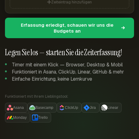
Zeiteintrag hinzufügen
Erfassung erledigt, schauen wir uns die
Budgets an
Legen Sie los — starten Sie die Zeiterfassung!
Timer mit einem Klick — Browser, Desktop & Mobil
Funktioniert in Asana, ClickUp, Linear, GitHub & mehr
Einfache Einrichtung, keine Lernkurve
Funktioniert mit Ihrem Lieblingstool:
Asana
Basecamp
ClickUp
Jira
Linear
Monday
Trello