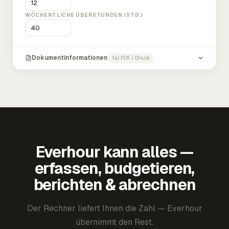
WÖCHENTLICHE ÜBERSTUNDEN (STD.)
Dokumentinformationen
für PDF / Druck
Everhour kann alles —
erfassen, budgetieren,
berichten & abrechnen
Der Rechner liefert Ihnen die Zahl — Everhour
übernimmt den Rest.