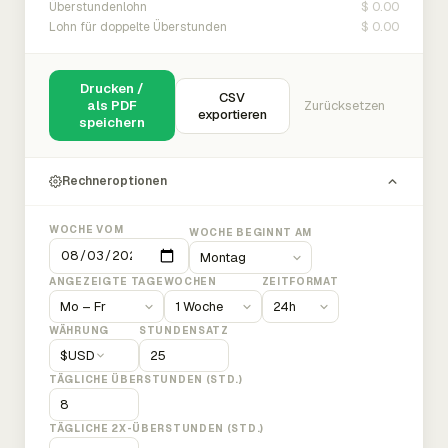
$ 0.00
Überstundenlohn
$ 0.00
Lohn für doppelte Überstunden
Drucken /
CSV
als PDF
Zurücksetzen
exportieren
speichern
Rechneroptionen
WOCHE VOM
WOCHE BEGINNT AM
ANGEZEIGTE TAGE
WOCHEN
ZEITFORMAT
WÄHRUNG
STUNDENSATZ
$
USD
TÄGLICHE ÜBERSTUNDEN (STD.)
TÄGLICHE 2X-ÜBERSTUNDEN (STD.)