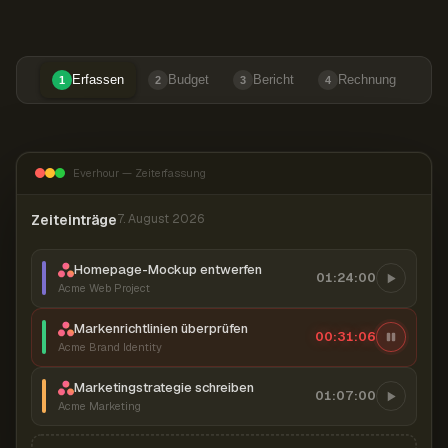
Erfassen
Budget
Bericht
Rechnung
1
2
3
4
Everhour — Zeiterfassung
Zeiteinträge
7. August 2026
Homepage-Mockup entwerfen
01:24:00
Acme Web Project
Markenrichtlinien überprüfen
00:31:07
Acme Brand Identity
Marketingstrategie schreiben
01:07:00
Acme Marketing