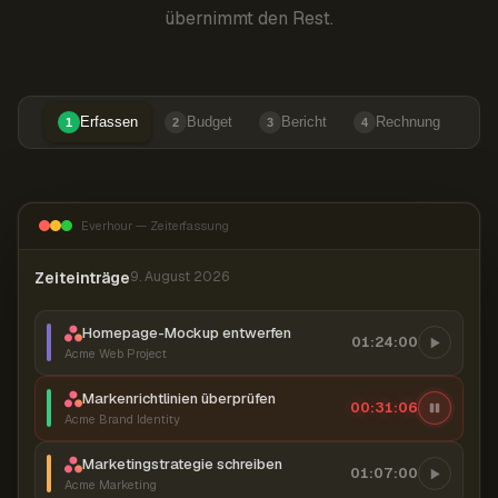
übernimmt den Rest.
Erfassen
Budget
Bericht
Rechnung
1
2
3
4
Everhour — Zeiterfassung
Zeiteinträge
9. August 2026
Homepage-Mockup entwerfen
01:24:00
Acme Web Project
Markenrichtlinien überprüfen
00:31:07
Acme Brand Identity
Marketingstrategie schreiben
01:07:00
Acme Marketing