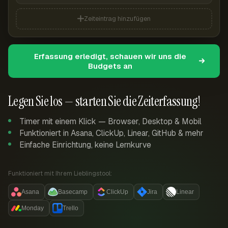
Zeiteintrag hinzufügen
Erfassung erledigt, schauen wir uns die
Budgets an
Legen Sie los — starten Sie die Zeiterfassung!
Timer mit einem Klick — Browser, Desktop & Mobil
Funktioniert in Asana, ClickUp, Linear, GitHub & mehr
Einfache Einrichtung, keine Lernkurve
Funktioniert mit Ihrem Lieblingstool:
Asana
Basecamp
ClickUp
Jira
Linear
Monday
Trello