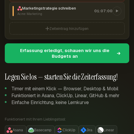
Marketingstrategie schreiben
01:07:00
Acme Marketing
Zeiteintrag hinzufügen
Erfassung erledigt, schauen wir uns die
Budgets an
Legen Sie los — starten Sie die Zeiterfassung!
Timer mit einem Klick — Browser, Desktop & Mobil
Funktioniert in Asana, ClickUp, Linear, GitHub & mehr
Einfache Einrichtung, keine Lernkurve
Funktioniert mit Ihrem Lieblingstool:
Asana
Basecamp
ClickUp
Jira
Linear