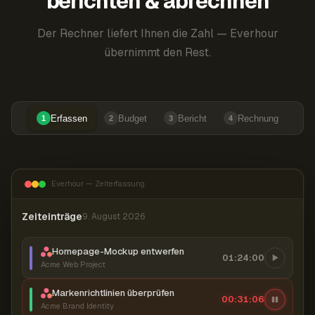
berichten & abrechnen
Der Rechner liefert Ihnen die Zahl — Everhour
übernimmt den Rest.
Erfassen
Budget
Bericht
Rechnung
1
2
3
4
Everhour — Zeiterfassung
Zeiteinträge
9. August 2026
Homepage-Mockup entwerfen
01:24:00
Acme Web Project
Markenrichtlinien überprüfen
00:31:07
Acme Brand Identity