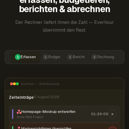
berichten & abrechnen
Der Rechner liefert Ihnen die Zahl — Everhour
übernimmt den Rest.
Erfassen
Budget
Bericht
Rechnung
1
2
3
4
Everhour — Zeiterfassung
Zeiteinträge
6. August 2026
Homepage-Mockup entwerfen
01:24:00
Acme Web Project
Markenrichtlinien überprüfen