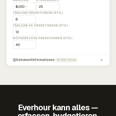
WÄHRUNG
STUNDENSATZ
$
USD
TÄGLICHE ÜBERSTUNDEN (STD.)
TÄGLICHE 2X-ÜBERSTUNDEN (STD.)
WÖCHENTLICHE ÜBERSTUNDEN (STD.)
Dokumentinformationen
für PDF / Druck
Everhour kann alles —
erfassen, budgetieren,