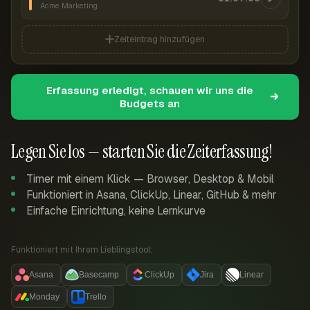
Acme Marketing
Zeiteintrag hinzufügen
Erfassung erledigt, schauen wir uns die
Budgets an
Legen Sie los — starten Sie die Zeiterfassung!
Timer mit einem Klick — Browser, Desktop & Mobil
Funktioniert in Asana, ClickUp, Linear, GitHub & mehr
Einfache Einrichtung, keine Lernkurve
Funktioniert mit Ihrem Lieblingstool:
Asana
Basecamp
ClickUp
Jira
Linear
Monday
Trello