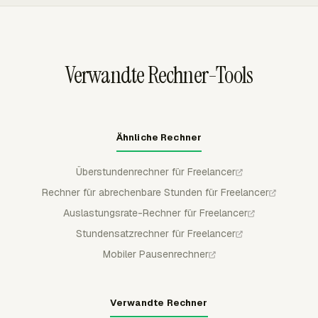
Ansammlung, Übertrag, Salden und Genehmigungen
abrechenbare Zeitsummen mit Zahlungs- und
helfen, nicht verfügbare Zeit von abrechenbarer
Ausgabenaufzeichnungen abgestimmt werden.
Projektarbeit zu trennen, bevor ein Freelancer oder Team
die Kapazität prüft.
Verwandte Rechner-Tools
Ähnliche Rechner
Überstundenrechner für Freelancer
Rechner für abrechenbare Stunden für Freelancer
Auslastungsrate-Rechner für Freelancer
Stundensatzrechner für Freelancer
Mobiler Pausenrechner
Verwandte Rechner