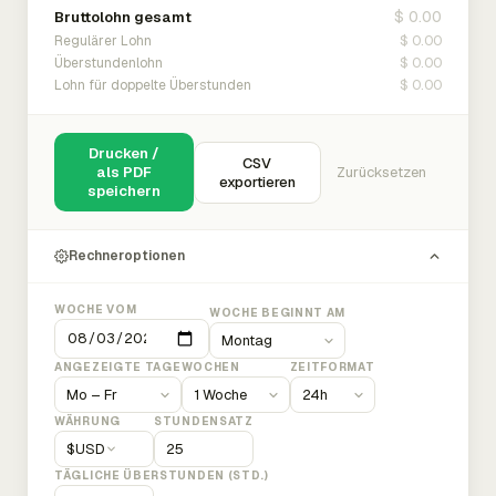
$ 0.00
Bruttolohn gesamt
$ 0.00
Regulärer Lohn
$ 0.00
Überstundenlohn
$ 0.00
Lohn für doppelte Überstunden
Drucken /
CSV
als PDF
Zurücksetzen
exportieren
speichern
Rechneroptionen
WOCHE VOM
WOCHE BEGINNT AM
ANGEZEIGTE TAGE
WOCHEN
ZEITFORMAT
WÄHRUNG
STUNDENSATZ
$
USD
TÄGLICHE ÜBERSTUNDEN (STD.)