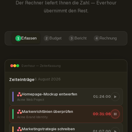
Der Rechner liefert Ihnen die Zahl — Everhour
übernimmt den Rest.
Erfassen
Budget
Bericht
Rechnung
1
2
3
4
Everhour — Zeiterfassung
Zeiteinträge
6. August 2026
Homepage-Mockup entwerfen
01:24:00
Acme Web Project
Markenrichtlinien überprüfen
00:31:07
Acme Brand Identity
Marketingstrategie schreiben
01:07:00