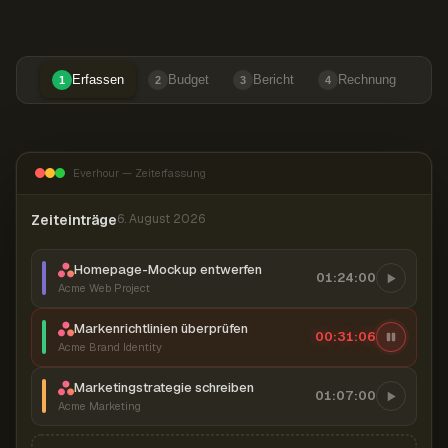
Erfassen
Budget
Bericht
Rechnung
1
2
3
4
Everhour — Zeiterfassung
Zeiteinträge
6. August 2026
Homepage-Mockup entwerfen
01:24:00
Acme Web Project
Markenrichtlinien überprüfen
00:31:07
Acme Brand Identity
Marketingstrategie schreiben
01:07:00
Acme Marketing