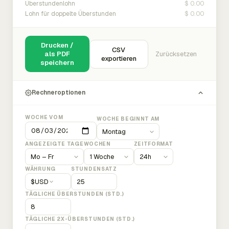
$ 0.00
Überstundenlohn
$ 0.00
Lohn für doppelte Überstunden
Drucken /
CSV
als PDF
Zurücksetzen
exportieren
speichern
Rechneroptionen
WOCHE VOM
WOCHE BEGINNT AM
ANGEZEIGTE TAGE
WOCHEN
ZEITFORMAT
WÄHRUNG
STUNDENSATZ
$
USD
TÄGLICHE ÜBERSTUNDEN (STD.)
TÄGLICHE 2X-ÜBERSTUNDEN (STD.)