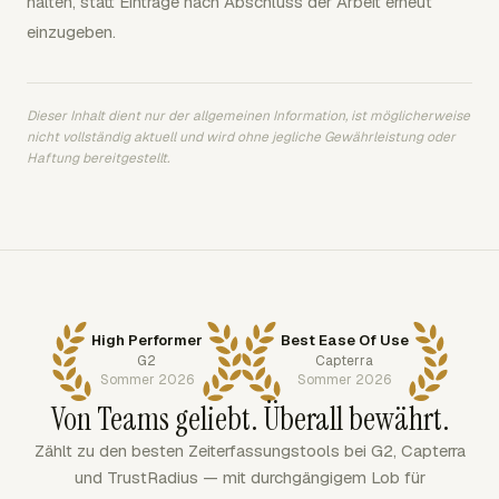
halten, statt Einträge nach Abschluss der Arbeit erneut
einzugeben.
Dieser Inhalt dient nur der allgemeinen Information, ist möglicherweise
nicht vollständig aktuell und wird ohne jegliche Gewährleistung oder
Haftung bereitgestellt.
High Performer
Best Ease Of Use
G2
Capterra
Sommer 2026
Sommer 2026
Von Teams geliebt. Überall bewährt.
Zählt zu den besten Zeiterfassungstools bei G2, Capterra
und TrustRadius — mit durchgängigem Lob für