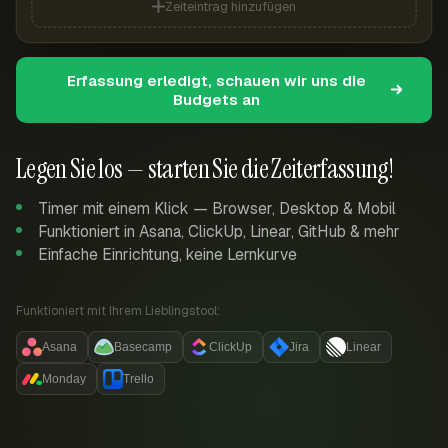
Zeiteintrag hinzufügen
Erfassung erledigt, schauen wir uns die
Budgets an
Legen Sie los — starten Sie die Zeiterfassung!
Timer mit einem Klick — Browser, Desktop & Mobil
Funktioniert in Asana, ClickUp, Linear, GitHub & mehr
Einfache Einrichtung, keine Lernkurve
Funktioniert mit Ihrem Lieblingstool:
Asana
Basecamp
ClickUp
Jira
Linear
Monday
Trello