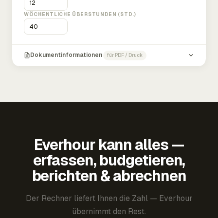
WÖCHENTLICHE ÜBERSTUNDEN (STD.)
Dokumentinformationen
für PDF / Druck
Everhour kann alles —
erfassen, budgetieren,
berichten & abrechnen
Der Rechner liefert Ihnen die Zahl — Everhour
übernimmt den Rest.