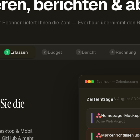
ren, berichten & 
 Rechner liefert Ihnen die Zahl — Everhour übernimmt den R
Erfassen
Budget
Bericht
Rechnung
1
2
3
4
Everhour — Zeiterfassung
Sie die
Zeiteinträge
6. August 202
Homepage-Mockup 
Acme Web Project
esktop & Mobil
Markenrichtlinien ü
r, GitHub & mehr