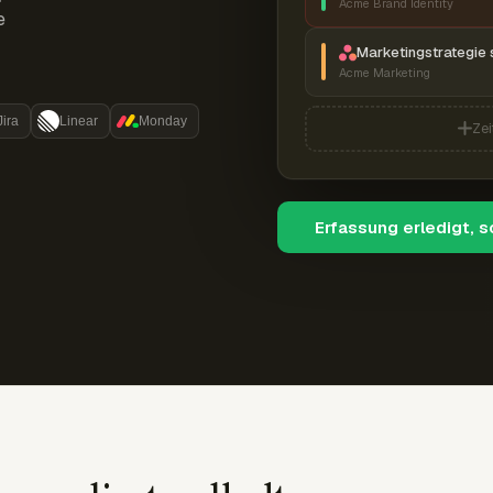
Acme Brand Identity
e
Marketingstrategie 
Acme Marketing
Jira
Linear
Monday
Zei
Erfassung erledigt, 