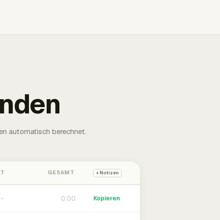
unden
en automatisch berechnet.
HT
GESAMT
+ Notizen
0:00
Kopieren