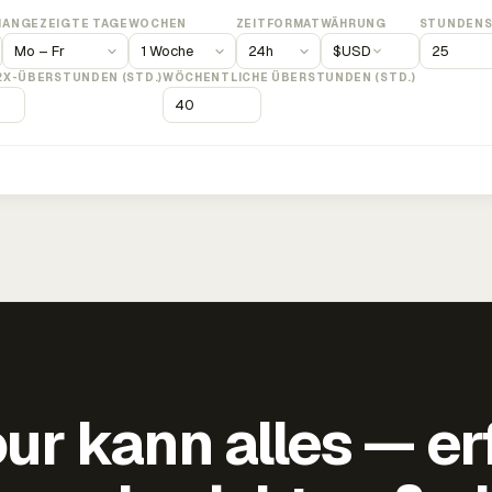
M
ANGEZEIGTE TAGE
WOCHEN
ZEITFORMAT
WÄHRUNG
STUNDENS
$
USD
2X-ÜBERSTUNDEN (STD.)
WÖCHENTLICHE ÜBERSTUNDEN (STD.)
ur kann alles — er