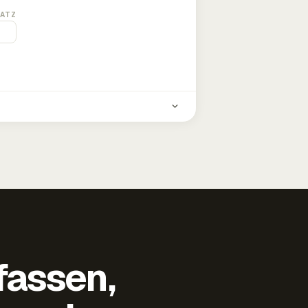
ATZ
fassen,