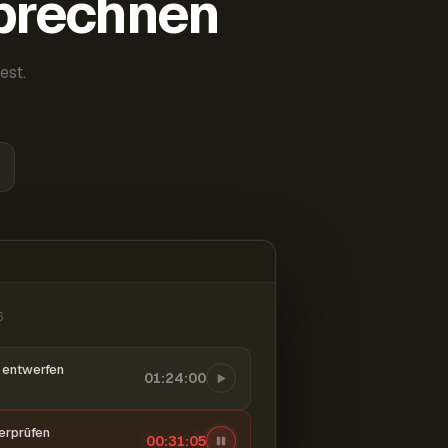
abrechnen
est.
6
entwerfen
01:24:00
berprüfen
00:31:06