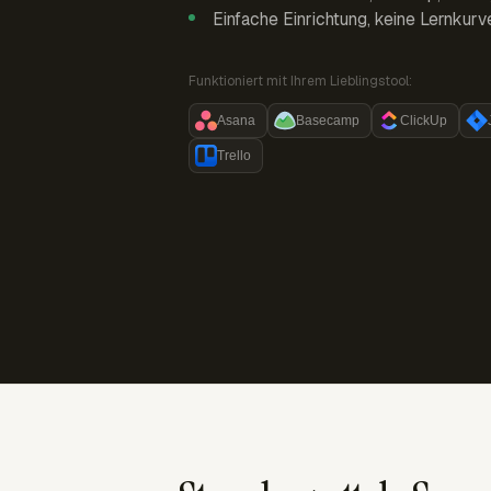
Einfache Einrichtung, keine Lernkurv
Funktioniert mit Ihrem Lieblingstool:
Asana
Basecamp
ClickUp
Trello