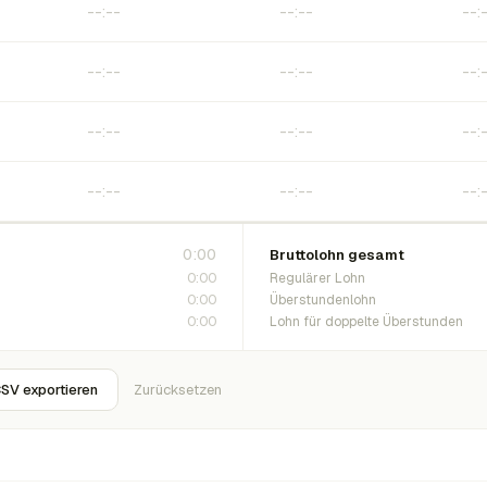
0:00
Bruttolohn gesamt
0:00
Regulärer Lohn
0:00
Überstundenlohn
0:00
Lohn für doppelte Überstunden
SV exportieren
Zurücksetzen