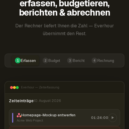
erfassen, budgetieren,
berichten & abrechnen
Der Rechner liefert Ihnen die Zahl — Everhour
übernimmt den Rest.
Erfassen
Budget
Bericht
Rechnung
1
2
3
4
Everhour — Zeiterfassung
Zeiteinträge
10. August 2026
Homepage-Mockup entwerfen
01:24:00
Acme Web Project