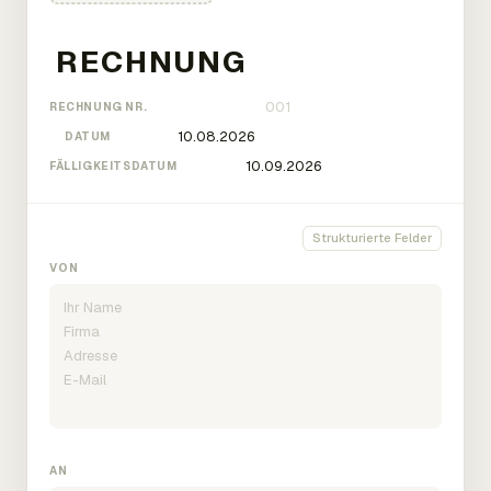
RECHNUNG NR.
DATUM
FÄLLIGKEITSDATUM
Strukturierte Felder
VON
AN