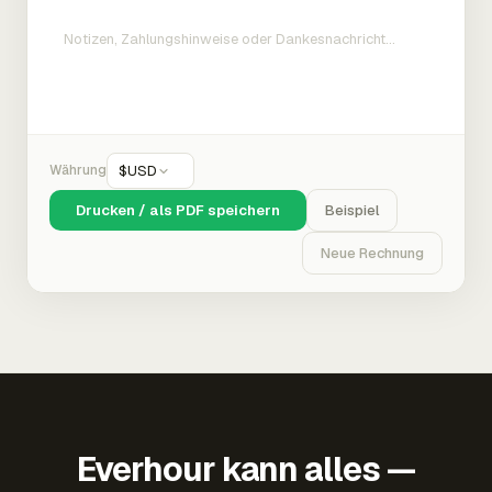
Währung
$
USD
Drucken / als PDF speichern
Beispiel
Neue Rechnung
Everhour kann alles —