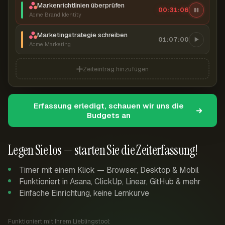
Markenrichtlinien überprüfen
00:31:07
Acme Brand Identity
Marketingstrategie schreiben
01:07:00
Acme Marketing
Zeiteintrag hinzufügen
Erfassung erledigt, schauen wir uns die
Budgets an
Legen Sie los — starten Sie die Zeiterfassung!
Timer mit einem Klick — Browser, Desktop & Mobil
Funktioniert in Asana, ClickUp, Linear, GitHub & mehr
Einfache Einrichtung, keine Lernkurve
Funktioniert mit Ihrem Lieblingstool: