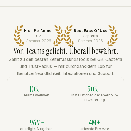
High Performer
Best Ease Of Use
G2
Capterra
Sommer 2026
Sommer 2026
Von Teams geliebt. Überall bewährt.
Zählt zu den besten Zeiterfassungstools bei G2, Capterra
und TrustRadius — mit durchgängigem Lob für
Benutzerfreundlichkeit, Integrationen und Support.
10K+
90K+
Teams weltweit
Installationen der Everhour-
Erweiterung
196M+
4M+
erledigte Aufgaben
erfasste Projekte