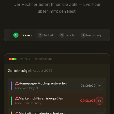
Der Rechner liefert Ihnen die Zahl — Everhour
übernimmt den Rest.
Erfassen
Budget
Bericht
Rechnung
1
2
3
4
Everhour — Zeiterfassung
Zeiteinträge
8. August 2026
Homepage-Mockup entwerfen
01:24:00
Acme Web Project
Markenrichtlinien überprüfen
00:31:06
Acme Brand Identity
Marketingstrategie schreiben