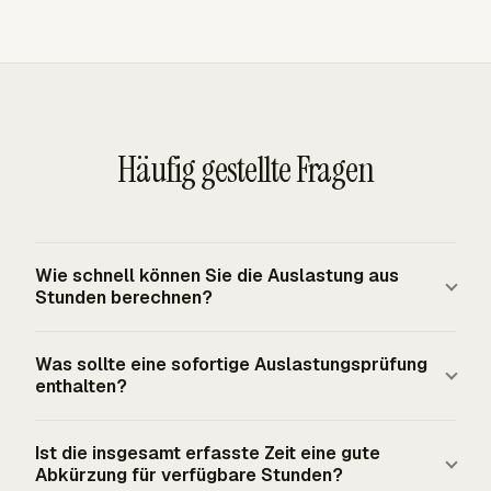
Häufig gestellte Fragen
Wie schnell können Sie die Auslastung aus
Stunden berechnen?
Ein Auslastungsprozentsatz benötigt eine Formel,
Was sollte eine sofortige Auslastungsprüfung
sobald abrechenbare Stunden und verfügbare Stunden
enthalten?
bekannt sind: abrechenbare Stunden geteilt durch
verfügbare Stunden, multipliziert mit 100. Die schnelle
Eine sofortige Prüfung sollte abrechenbare Stunden,
Ist die insgesamt erfasste Zeit eine gute
Version benötigt trotzdem eine Nennerbezeichnung. Ein
verfügbare Stunden, den Datumsbereich und die
Abkürzung für verfügbare Stunden?
Ergebnis auf Basis der brutto geplanten Kapazität lässt
Nennerdefinition enthalten. Bruttokapazität,