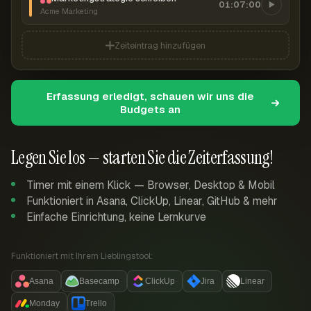
01:07:00
Acme Marketing
Zeiteintrag hinzufügen
Erfassung erledigt, schauen wir uns die
Budgets an
Legen Sie los — starten Sie die Zeiterfassung!
Timer mit einem Klick — Browser, Desktop & Mobil
Funktioniert in Asana, ClickUp, Linear, GitHub & mehr
Einfache Einrichtung, keine Lernkurve
Funktioniert mit Ihrem Lieblingstool:
Asana
Basecamp
ClickUp
Jira
Linear
Monday
Trello