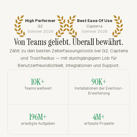
High Performer
Best Ease Of Use
G2
Capterra
Sommer 2026
Sommer 2026
Von Teams geliebt. Überall bewährt.
Zählt zu den besten Zeiterfassungstools bei G2, Capterra
und TrustRadius — mit durchgängigem Lob für
Benutzerfreundlichkeit, Integrationen und Support.
10K+
90K+
Teams weltweit
Installationen der Everhour-
Erweiterung
196M+
4M+
erledigte Aufgaben
erfasste Projekte