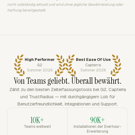
nicht vollständig aktuell und wird ohne jegliche Gewährleistung oder
Haftung bereitgestellt.
High Performer
Best Ease Of Use
G2
Capterra
Sommer 2026
Sommer 2026
Von Teams geliebt. Überall bewährt.
Zählt zu den besten Zeiterfassungstools bei G2, Capterra
und TrustRadius — mit durchgängigem Lob für
Benutzerfreundlichkeit, Integrationen und Support.
10K+
90K+
Teams weltweit
Installationen der Everhour-
Erweiterung