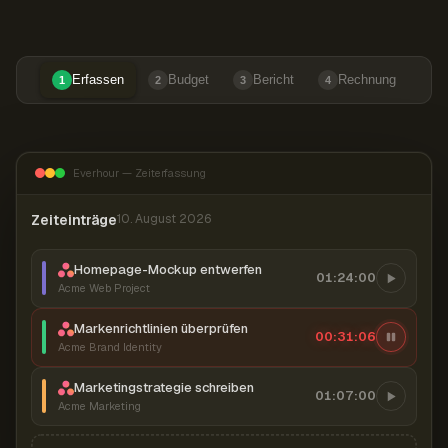
Erfassen
Budget
Bericht
Rechnung
1
2
3
4
Everhour — Zeiterfassung
Zeiteinträge
10. August 2026
Homepage-Mockup entwerfen
01:24:00
Acme Web Project
Markenrichtlinien überprüfen
00:31:07
Acme Brand Identity
Marketingstrategie schreiben
01:07:00
Acme Marketing