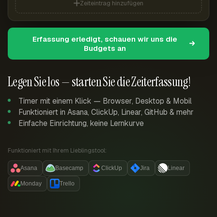
Zeiteintrag hinzufügen
Erfassung erledigt, schauen wir uns die
Budgets an
Legen Sie los — starten Sie die Zeiterfassung!
Timer mit einem Klick — Browser, Desktop & Mobil
Funktioniert in Asana, ClickUp, Linear, GitHub & mehr
Einfache Einrichtung, keine Lernkurve
Funktioniert mit Ihrem Lieblingstool:
Asana
Basecamp
ClickUp
Jira
Linear
Monday
Trello