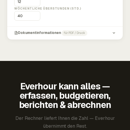
WÖCHENTLICHE ÜBERSTUNDEN (STD.)
Dokumentinformationen
für PDF / Druck
Everhour kann alles —
erfassen, budgetieren,
berichten & abrechnen
Der Rechner liefert Ihnen die Zahl — Everhour
übernimmt den Rest.