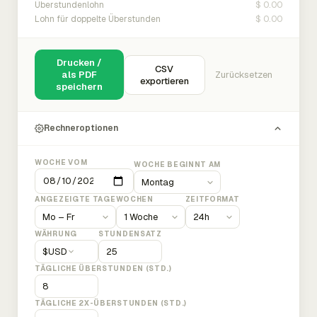
$ 0.00
Überstundenlohn
$ 0.00
Lohn für doppelte Überstunden
Drucken /
CSV
als PDF
Zurücksetzen
exportieren
speichern
Rechneroptionen
WOCHE VOM
WOCHE BEGINNT AM
ANGEZEIGTE TAGE
WOCHEN
ZEITFORMAT
WÄHRUNG
STUNDENSATZ
$
USD
TÄGLICHE ÜBERSTUNDEN (STD.)
TÄGLICHE 2X-ÜBERSTUNDEN (STD.)