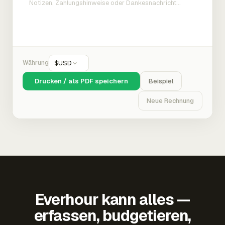
Währung
$
USD
Drucken / als PDF speichern
Beispiel
Neue Rechnung
Everhour kann alles —
erfassen, budgetieren,