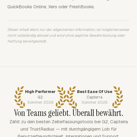
QuickBooks Online, Xero oder FreshBooks.
Dieser Inhalt dient nur der allgemeinen Information, ist möglicherweise
nicht vollständig aktuell und wird ohne jegliche Gewährleistung oder
Haftung bereitgestellt.
High Performer
Best Ease Of Use
G2
Capterra
Sommer 2026
Sommer 2026
Von Teams geliebt. Überall bewährt.
Zählt zu den besten Zeiterfassungstools bei G2, Capterra
und TrustRadius — mit durchgängigem Lob für
Benutzerfreundlichkeit, Integrationen und Support.