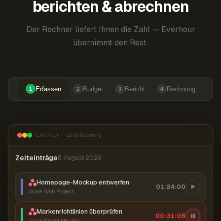
berichten & abrechnen
Der Rechner liefert Ihnen die Zahl — Everhour
übernimmt den Rest.
Erfassen
Budget
Bericht
Rechnung
1
2
3
4
Everhour — Zeiterfassung
Zeiteinträge
8. August 2026
Homepage-Mockup entwerfen
01:24:00
Acme Web Project
Markenrichtlinien überprüfen
00:31:07
Acme Brand Identity