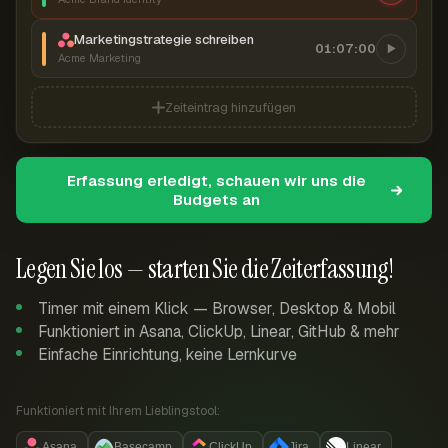
Marketingstrategie schreiben
01:07:00
Acme Marketing
Zeiteintrag hinzufügen
Erfassung erledigt, schauen wir uns die
Budgets an
Legen Sie los — starten Sie die Zeiterfassung!
Timer mit einem Klick — Browser, Desktop & Mobil
Funktioniert in Asana, ClickUp, Linear, GitHub & mehr
Einfache Einrichtung, keine Lernkurve
Funktioniert mit Ihrem Lieblingstool:
Asana
Basecamp
ClickUp
Jira
Linear