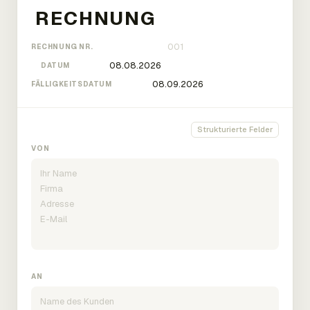
RECHNUNG NR.
DATUM
FÄLLIGKEITSDATUM
Strukturierte Felder
VON
AN