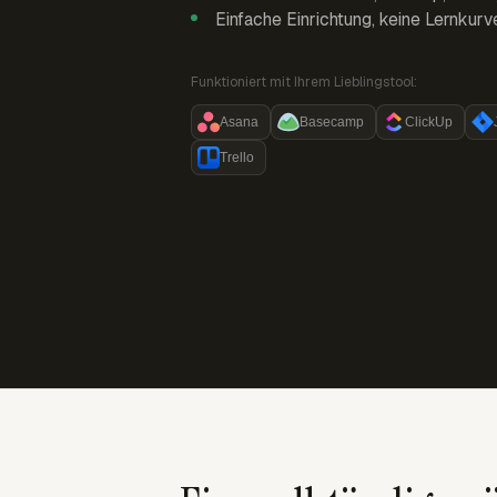
Einfache Einrichtung, keine Lernkurv
Funktioniert mit Ihrem Lieblingstool:
Asana
Basecamp
ClickUp
Trello