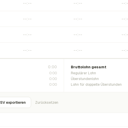
0:00
Bruttolohn gesamt
0:00
Regulärer Lohn
0:00
Überstundenlohn
0:00
Lohn für doppelte Überstunden
SV exportieren
Zurücksetzen