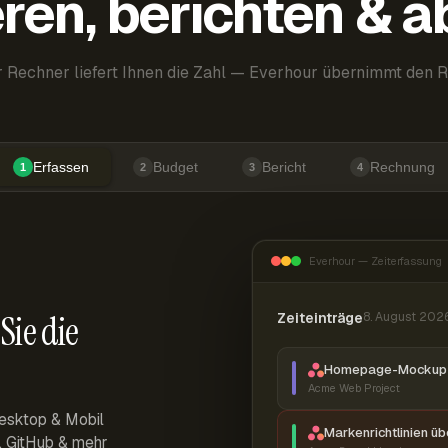
ren, berichten & 
 Rechner liefert Ihnen die Zahl — Everhour übernimmt den R
Erfassen
Budget
Bericht
Rechnung
1
2
3
4
Everhour — Zeiterfassung
Sie die
Zeiteinträge
8. August 202
Homepage-Mockup 
Acme Web Project
esktop & Mobil
Markenrichtlinien ü
r, GitHub & mehr