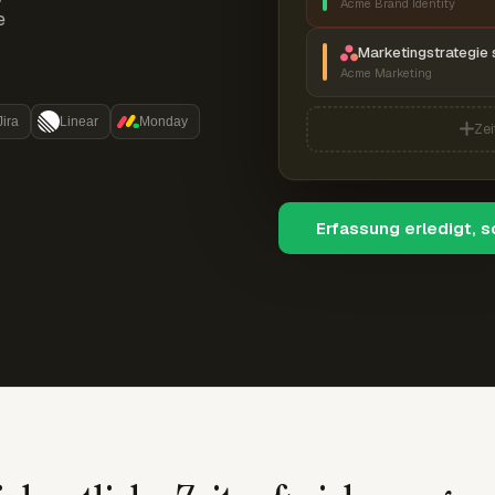
Acme Brand Identity
e
Marketingstrategie 
Acme Marketing
Jira
Linear
Monday
Zei
Erfassung erledigt, 