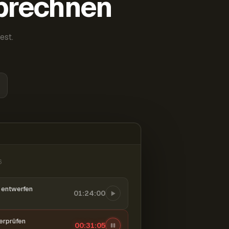
abrechnen
est.
6
entwerfen
01:24:00
berprüfen
00:31:06