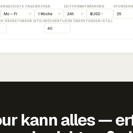
M
ANGEZEIGTE TAGE
WOCHEN
ZEITFORMAT
WÄHRUNG
STUNDENS
$
USD
2X-ÜBERSTUNDEN (STD.)
WÖCHENTLICHE ÜBERSTUNDEN (STD.)
ur kann alles — er