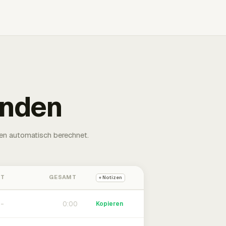
unden
en automatisch berechnet.
HT
GESAMT
+ Notizen
0:00
Kopieren