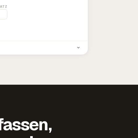
ATZ
fassen,