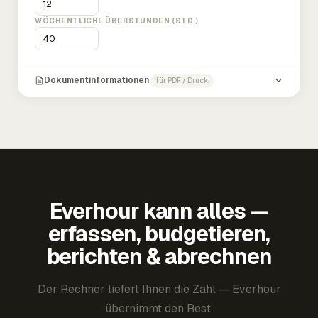
WÖCHENTLICHE ÜBERSTUNDEN (STD.)
Dokumentinformationen
für PDF / Druck
Everhour kann alles —
erfassen, budgetieren,
berichten & abrechnen
Der Rechner liefert Ihnen die Zahl — Everhour
übernimmt den Rest.