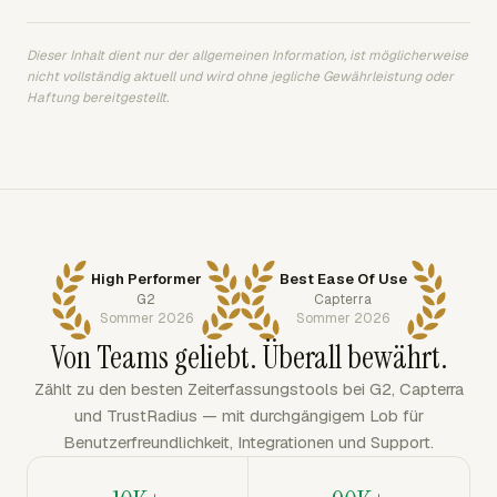
Dieser Inhalt dient nur der allgemeinen Information, ist möglicherweise
nicht vollständig aktuell und wird ohne jegliche Gewährleistung oder
Haftung bereitgestellt.
High Performer
Best Ease Of Use
G2
Capterra
Sommer 2026
Sommer 2026
Von Teams geliebt. Überall bewährt.
Zählt zu den besten Zeiterfassungstools bei G2, Capterra
und TrustRadius — mit durchgängigem Lob für
Benutzerfreundlichkeit, Integrationen und Support.