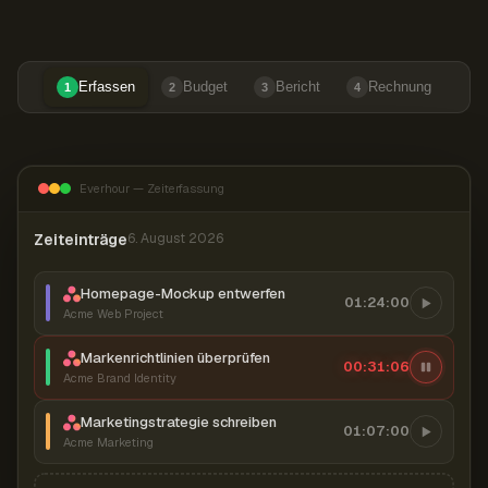
Erfassen
Budget
Bericht
Rechnung
1
2
3
4
Everhour — Zeiterfassung
Zeiteinträge
6. August 2026
Homepage-Mockup entwerfen
01:24:00
Acme Web Project
Markenrichtlinien überprüfen
00:31:07
Acme Brand Identity
Marketingstrategie schreiben
01:07:00
Acme Marketing