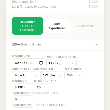
$ 0.00
Überstundenlohn
$ 0.00
Lohn für doppelte Überstunden
Drucken /
CSV
als PDF
Zurücksetzen
exportieren
speichern
Rechneroptionen
WOCHE VOM
WOCHE BEGINNT AM
ANGEZEIGTE TAGE
WOCHEN
ZEITFORMAT
WÄHRUNG
STUNDENSATZ
$
USD
TÄGLICHE ÜBERSTUNDEN (STD.)
TÄGLICHE 2X-ÜBERSTUNDEN (STD.)