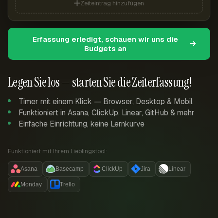
Zeiteintrag hinzufügen
Erfassung erledigt, schauen wir uns die
Budgets an
Legen Sie los — starten Sie die Zeiterfassung!
Timer mit einem Klick — Browser, Desktop & Mobil
Funktioniert in Asana, ClickUp, Linear, GitHub & mehr
Einfache Einrichtung, keine Lernkurve
Funktioniert mit Ihrem Lieblingstool:
Asana
Basecamp
ClickUp
Jira
Linear
Monday
Trello