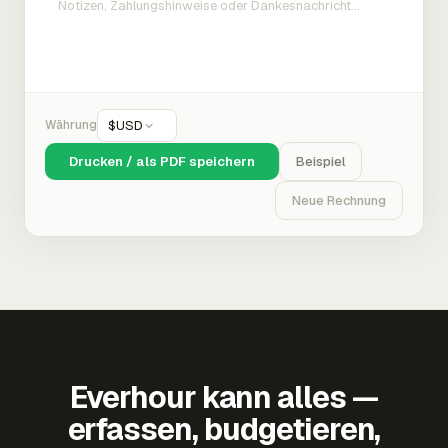
Währung
$
USD
Drucken / als PDF speichern
Beispiel
Neue Rechnung
Everhour kann alles —
erfassen, budgetieren,