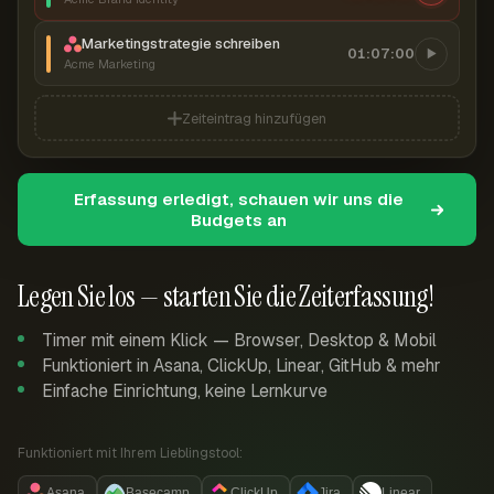
Marketingstrategie schreiben
01:07:00
Acme Marketing
Zeiteintrag hinzufügen
Erfassung erledigt, schauen wir uns die
Budgets an
Legen Sie los — starten Sie die Zeiterfassung!
Timer mit einem Klick — Browser, Desktop & Mobil
Funktioniert in Asana, ClickUp, Linear, GitHub & mehr
Einfache Einrichtung, keine Lernkurve
Funktioniert mit Ihrem Lieblingstool:
Asana
Basecamp
ClickUp
Jira
Linear