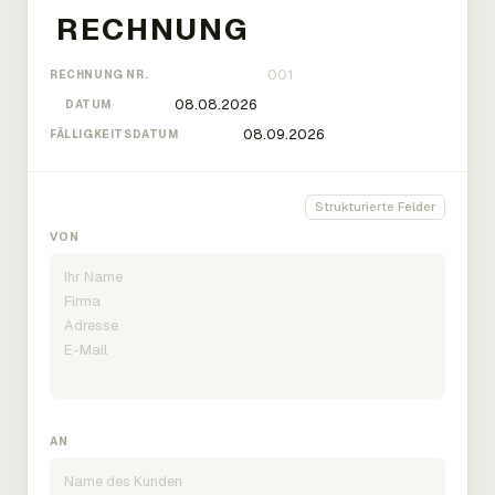
RECHNUNG NR.
DATUM
FÄLLIGKEITSDATUM
Strukturierte Felder
VON
AN