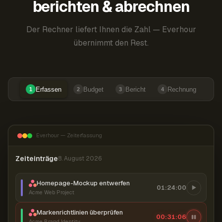
berichten & abrechnen
Der Rechner liefert Ihnen die Zahl — Everhour
übernimmt den Rest.
Erfassen
Budget
Bericht
Rechnung
1
2
3
4
Everhour — Zeiterfassung
Zeiteinträge
8. August 2026
Homepage-Mockup entwerfen
01:24:00
Acme Web Project
Markenrichtlinien überprüfen
00:31:07
Acme Brand Identity