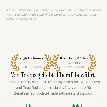
Dieser Inhalt dient nur der allgemeinen Information, ist möglicherweise
nicht vollständig aktuell und wird ohne jegliche Gewährleistung oder
Haftung bereitgestellt.
High Performer
Best Ease Of Use
G2
Capterra
Sommer 2026
Sommer 2026
Von Teams geliebt. Überall bewährt.
Zählt zu den besten Zeiterfassungstools bei G2, Capterra
und TrustRadius — mit durchgängigem Lob für
Benutzerfreundlichkeit, Integrationen und Support.
10K+
90K+