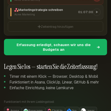
Marketingstrategie schreiben
01:07:00
Acme Marketing
Zeiteintrag hinzufügen
Erfassung erledigt, schauen wir uns die
Budgets an
Legen Sie los — starten Sie die Zeiterfassung!
Timer mit einem Klick — Browser, Desktop & Mobil
Funktioniert in Asana, ClickUp, Linear, GitHub & mehr
Einfache Einrichtung, keine Lernkurve
Funktioniert mit Ihrem Lieblingstool:
Asana
Basecamp
ClickUp
Jira
Linear