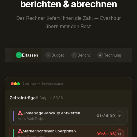
berichten & abrechnen
Der Rechner liefert Ihnen die Zahl — Everhour
übernimmt den Rest.
Erfassen
Budget
Bericht
Rechnung
1
2
3
4
Everhour — Zeiterfassung
Zeiteinträge
8. August 2026
Homepage-Mockup entwerfen
01:24:00
Acme Web Project
Markenrichtlinien überprüfen
00:31:07
Acme Brand Identity