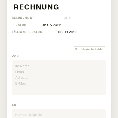
RECHNUNG NR.
DATUM
FÄLLIGKEITSDATUM
Strukturierte Felder
VON
AN