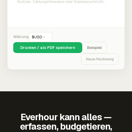
Währung
$
USD
Drucken / als PDF speichern
Beispiel
Neue Rechnung
Everhour kann alles —
erfassen, budgetieren,