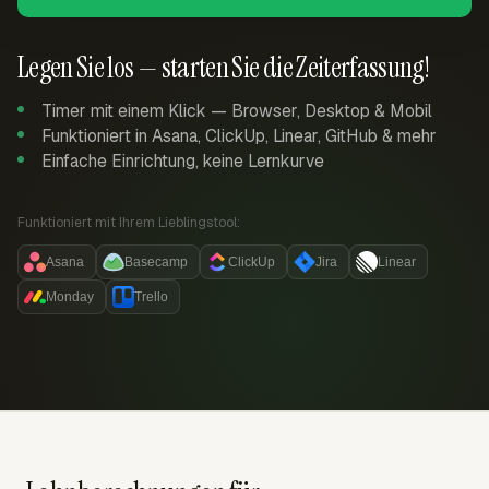
Legen Sie los — starten Sie die Zeiterfassung!
Timer mit einem Klick — Browser, Desktop & Mobil
Funktioniert in Asana, ClickUp, Linear, GitHub & mehr
Einfache Einrichtung, keine Lernkurve
Funktioniert mit Ihrem Lieblingstool:
Asana
Basecamp
ClickUp
Jira
Linear
Monday
Trello