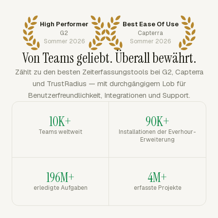
High Performer
Best Ease Of Use
G2
Capterra
Sommer 2026
Sommer 2026
Von Teams geliebt. Überall bewährt.
Zählt zu den besten Zeiterfassungstools bei G2, Capterra
und TrustRadius — mit durchgängigem Lob für
Benutzerfreundlichkeit, Integrationen und Support.
10K+
90K+
Teams weltweit
Installationen der Everhour-
Erweiterung
196M+
4M+
erledigte Aufgaben
erfasste Projekte