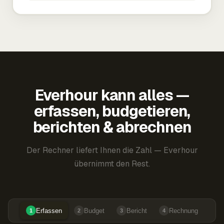
Everhour kann alles —
erfassen, budgetieren,
berichten & abrechnen
Der Rechner liefert Ihnen die Zahl — Everhour
übernimmt den Rest.
Erfassen
Budget
Bericht
Rechnung
1
2
3
4