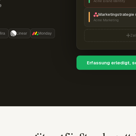
Acme Brand Identity
e
Marketingstrategie 
Acme Marketing
Jira
Linear
Monday
Zei
Erfassung erledigt, 