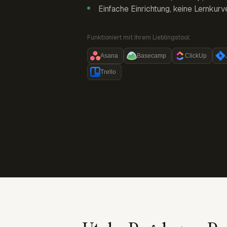
Einfache Einrichtung, keine Lernkurv
Funktioniert mit Ihrem Lieblingstool:
Asana
Basecamp
ClickUp
Trello