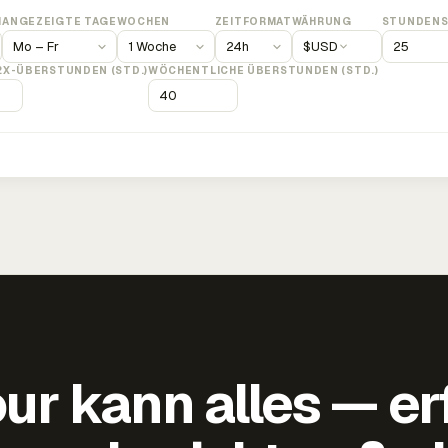
M
ANGEZEIGTE TAGE
WOCHEN
ZEITFORMAT
WÄHRUNG
STUNDENS
$
USD
2X-ÜBERSTUNDEN (STD.)
WÖCHENTLICHE ÜBERSTUNDEN (STD.)
ur kann alles — er