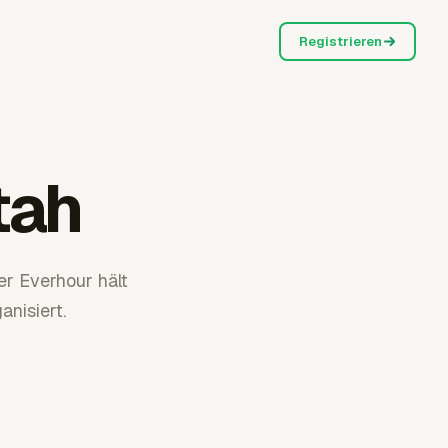
Registrieren
tah
r Everhour hält
nisiert.