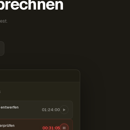
abrechnen
est.
6
entwerfen
01:24:00
berprüfen
00:31:06