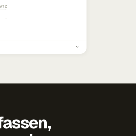
ATZ
fassen,