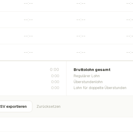
0:00
Bruttolohn gesamt
0:00
Regulärer Lohn
0:00
Überstundenlohn
0:00
Lohn für doppelte Überstunden
SV exportieren
Zurücksetzen