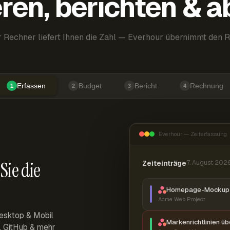
ren, berichten & 
 Rechner liefert Ihnen die Zahl — Everhour übernimmt den R
Erfassen
Budget
Bericht
Rechnung
1
2
3
4
Everhour — Zeiterfassung
Sie die
Zeiteinträge
7. August 202
Homepage-Mockup 
Acme Web Project
esktop & Mobil
Markenrichtlinien ü
r, GitHub & mehr