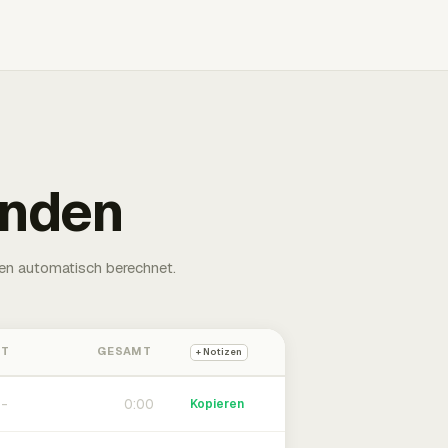
unden
en automatisch berechnet.
HT
GESAMT
+ Notizen
0:00
Kopieren