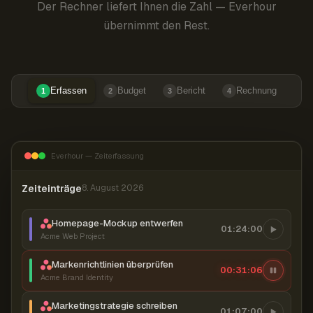
Der Rechner liefert Ihnen die Zahl — Everhour
übernimmt den Rest.
Erfassen
Budget
Bericht
Rechnung
1
2
3
4
Everhour — Zeiterfassung
Zeiteinträge
8. August 2026
Homepage-Mockup entwerfen
01:24:00
Acme Web Project
Markenrichtlinien überprüfen
00:31:07
Acme Brand Identity
Marketingstrategie schreiben
01:07:00