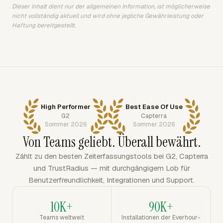
Dieser Inhalt dient nur der allgemeinen Information, ist möglicherweise
nicht vollständig aktuell und wird ohne jegliche Gewährleistung oder
Haftung bereitgestellt.
High Performer
Best Ease Of Use
G2
Capterra
Sommer 2026
Sommer 2026
Von Teams geliebt. Überall bewährt.
Zählt zu den besten Zeiterfassungstools bei G2, Capterra
und TrustRadius — mit durchgängigem Lob für
Benutzerfreundlichkeit, Integrationen und Support.
10K+
90K+
Teams weltweit
Installationen der Everhour-