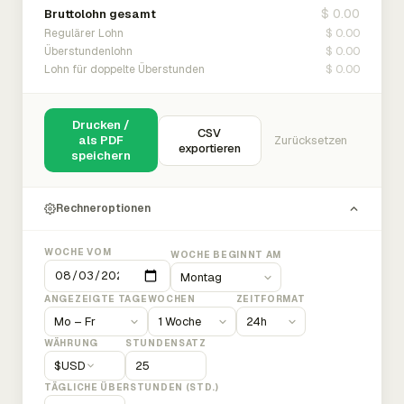
$ 0.00
Bruttolohn gesamt
$ 0.00
Regulärer Lohn
$ 0.00
Überstundenlohn
$ 0.00
Lohn für doppelte Überstunden
Drucken /
CSV
als PDF
Zurücksetzen
exportieren
speichern
Rechneroptionen
WOCHE VOM
WOCHE BEGINNT AM
ANGEZEIGTE TAGE
WOCHEN
ZEITFORMAT
WÄHRUNG
STUNDENSATZ
$
USD
TÄGLICHE ÜBERSTUNDEN (STD.)