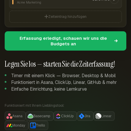
Acme Marketing
Zeiteintrag hinzufügen
Erfassung erledigt, schauen wir uns die
Budgets an
Legen Sie los — starten Sie die Zeiterfassung!
Timer mit einem Klick — Browser, Desktop & Mobil
Funktioniert in Asana, ClickUp, Linear, GitHub & mehr
Einfache Einrichtung, keine Lernkurve
Funktioniert mit Ihrem Lieblingstool:
Asana
Basecamp
ClickUp
Jira
Linear
Monday
Trello